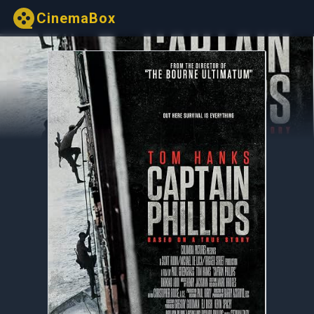
CinemaBox