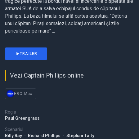
tragice petrecute la bordul navei şi încercările disperate ale
armatei SUA de a salva echipajul condus de căpitanul
Phillips. La baza filmului se află cartea acestuia, "Datoria
unui căpitan: Piraţi somalezi, soldaţi americani şi zile
periculoase pe mare" ...
TRAILER
Vezi Captain Phillips online
HBO Max
Regia
Paul Greengrass
Scenariul
Billy Ray
•
Richard Phillips
•
Stephan Talty