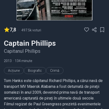
7,8
-
497.5k voturi
Captain Phillips
Capitanul Phillips
2013
•
134 minute
Acțiune
Biografic
Crimă
Tom Hanks este căpitanul Richard Phillips, a cărui navă de
transport MV Maersk Alabama a fost deturnată de piraţii
somalezi în anul 2009, devenind prima navă de transport
americană capturată de piraţi în ultimele două secole.
Filmul regizat de Paul Greengrass prezintă evenimentele