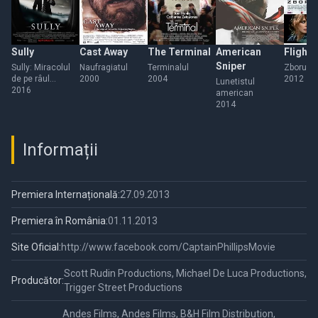
Sully
Cast Away
The Terminal
American
Flight
Sniper
Sully: Miracolul
Naufragiatul
Terminalul
Zborul
de pe râul
2000
2004
2012
Lunetistul
Hudson
2016
american
2014
Informații
Premiera Internațională:
27.09.2013
Premiera în România:
01.11.2013
Site Oficial:
http://www.facebook.com/CaptainPhillipsMovie
Scott Rudin Productions, Michael De Luca Productions,
Producător:
Trigger Street Productions
Andes Films, Andes Films, B&H Film Distribution,