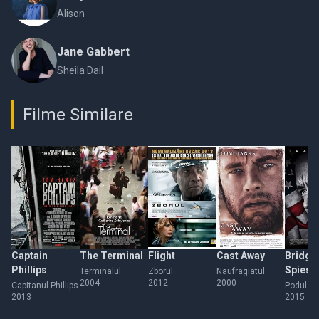
Alison
Jane Gabbert
Sheila Dail
Filme Similare
Captain
The Terminal
Flight
Cast Away
Bridge
Phillips
Spies
Terminalul
Zborul
Naufragiatul
2004
2012
2000
Capitanul Phillips
Podul sp
2013
2015