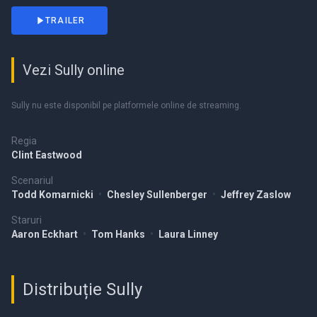
TRAILER
Vezi Sully online
Sully nu este disponibil pe platformele online de streaming.
Regia
Clint Eastwood
Scenariul
Todd Komarnicki
•
Chesley Sullenberger
•
Jeffrey Zaslow
Staruri
Aaron Eckhart
•
Tom Hanks
•
Laura Linney
Distribuție Sully