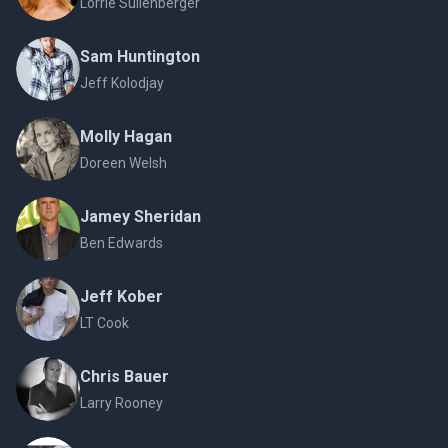
Lorrie Sullenberger
Sam Huntington
Jeff Kolodjay
Molly Hagan
Doreen Welsh
Jamey Sheridan
Ben Edwards
Jeff Kober
LT Cook
Chris Bauer
Larry Rooney