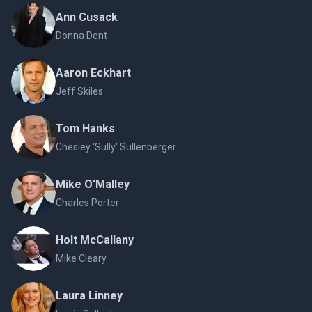
Ann Cusack
Donna Dent
Aaron Eckhart
Jeff Skiles
Tom Hanks
Chesley 'Sully' Sullenberger
Mike O'Malley
Charles Porter
Holt McCallany
Mike Cleary
Laura Linney