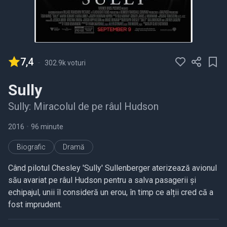
7,4
-
302.9k voturi
Sully
Sully: Miracolul de pe râul Hudson
2016
•
96 minute
Biografic
Dramă
Când pilotul Chesley 'Sully' Sullenberger aterizează avionul
său avariat pe râul Hudson pentru a salva pasagerii și
echipajul, unii îl consideră un erou, în timp ce alții cred că a
fost imprudent.