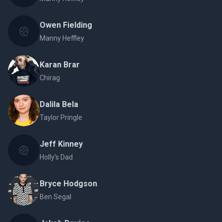
Owen Fielding
Manny Heffley
Karan Brar
Chirag
Dalila Bela
Taylor Pringle
Jeff Kinney
Holly's Dad
Bryce Hodgson
Ben Segal