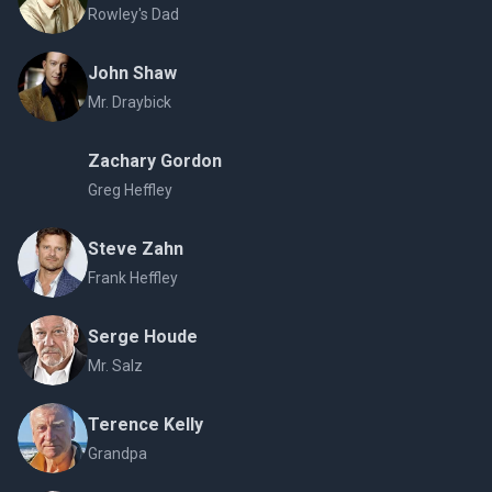
Rowley's Dad
John Shaw
Mr. Draybick
Zachary Gordon
Greg Heffley
Steve Zahn
Frank Heffley
Serge Houde
Mr. Salz
Terence Kelly
Grandpa