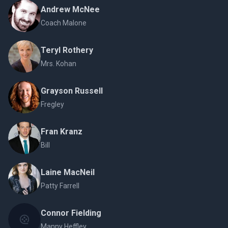
Andrew McNee
Coach Malone
Teryl Rothery
Mrs. Kohan
Grayson Russell
Fregley
Fran Kranz
Bill
Laine MacNeil
Patty Farrell
Connor Fielding
Manny Heffley