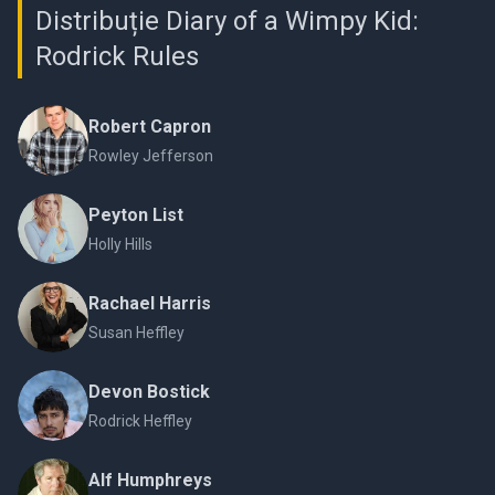
Distribuție Diary of a Wimpy Kid:
Rodrick Rules
Robert Capron
Rowley Jefferson
Peyton List
Holly Hills
Rachael Harris
Susan Heffley
Devon Bostick
Rodrick Heffley
Alf Humphreys