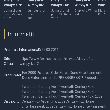
Diary of a
Diary of a
Diary of a
Diary of a
Diary o
Wimpy Kid:
Wimpy Kid
Wimpy Kid:
Wimpy Kid
Wimpy 
Dog Days
The Long Haul
Rodric
Jurnalul unui
Jurnalul unui
Jurnalul unui
Diary of a Wimpy
Diary of
pusti: Caldura
pusti
puşti: Călătoria
Kid
Kid: Rod
mare
2012
2010
2017
Rules
Informații
Premiera Internațională:
25.03.2011
Site
https://www.foxmovies.com/movies/diary-of-a-
Oficial:
wimpy-kid-2
Fox 2000 Pictures, Color Force, Dune Entertainment,
Producător:
Dune Entertainment III, PBBBBBBBBBT! Productions
Twentieth Century Fox, Twentieth Century Fox,
Twentieth Century Fox, Twentieth Century Fox,
Twentieth Century Fox, Twentieth Century Fox, 20th
Distribuitor:
Century Fox Argentina, 20th Century Fox Home
Entertainment, 20th Century Fox Home Entertainment,