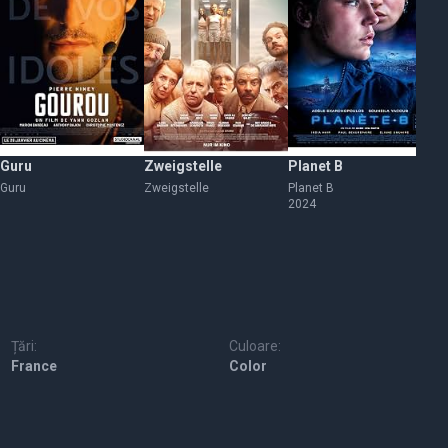
Guru
Zweigstelle
Planet B
Mo
Guru
Zweigstelle
Planet B
Mo
2024
Țări:
Culoare:
France
Color