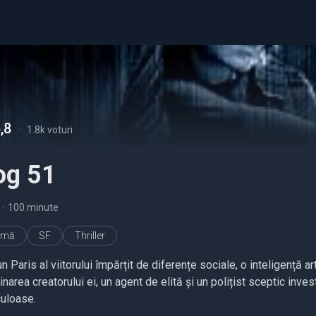
,8
-
1.8k voturi
og 51
•
100 minute
imă
SF
Thriller
un Paris al viitorului împărțit de diferențe sociale, o inteligenț
narea creatorului ei, un agent de elită și un polițist sceptic inv
culoase.