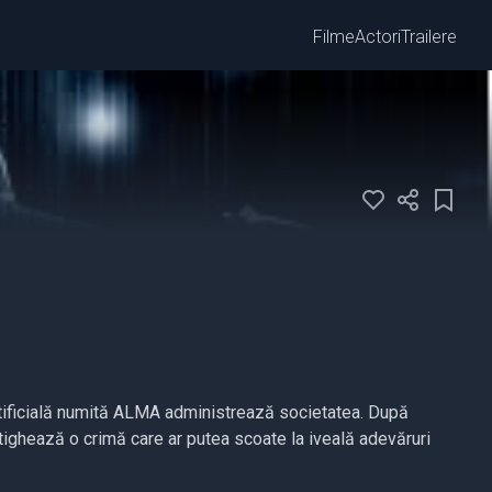
Filme
Actori
Trailere
ă artificială numită ALMA administrează societatea. După
estighează o crimă care ar putea scoate la iveală adevăruri