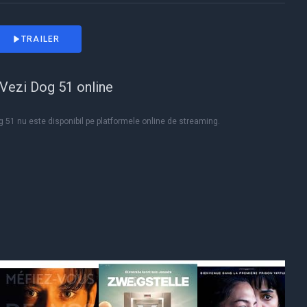
TRAILER
Vezi Dog 51 online
 51 nu este disponibil pe platformele online de streaming.