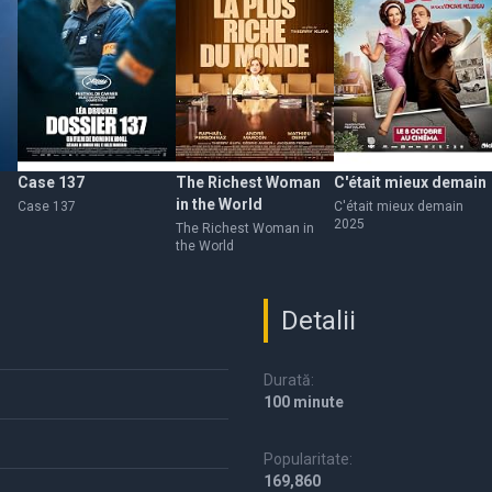
Case 137
The Richest Woman
C'était mieux demain
in the World
Case 137
C'était mieux demain
2025
The Richest Woman in
the World
Detalii
Durată:
100 minute
Popularitate:
169,860