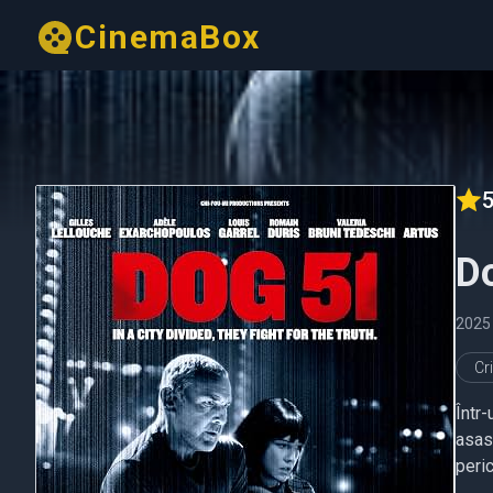
CinemaBox
5
D
2025
Cr
Într-
asasi
peri