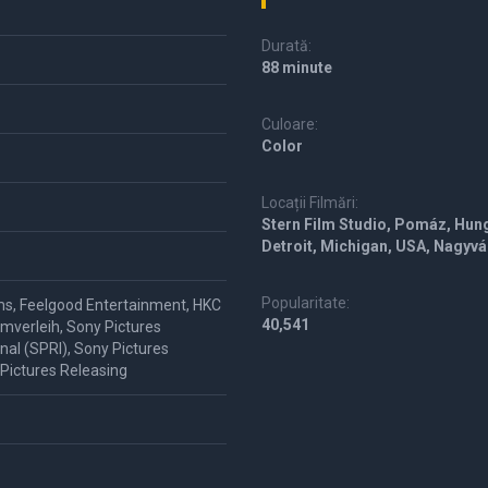
Durată:
88 minute
Culoare:
Color
Locații Filmări:
Stern Film Studio, Pomáz, Hung
Detroit, Michigan, USA, Nagyvá
Popularitate:
lms, Feelgood Entertainment, HKC
40,541
lmverleih, Sony Pictures
nal (SPRI), Sony Pictures
 Pictures Releasing