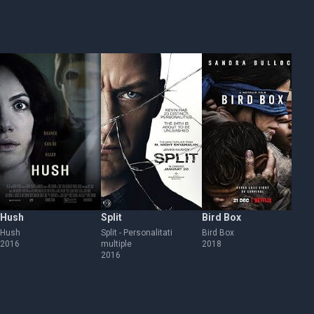
Hush
Split
Bird Box
A 
Hush
Split - Personalitati
Bird Box
Fă
2016
multiple
2018
20
2016