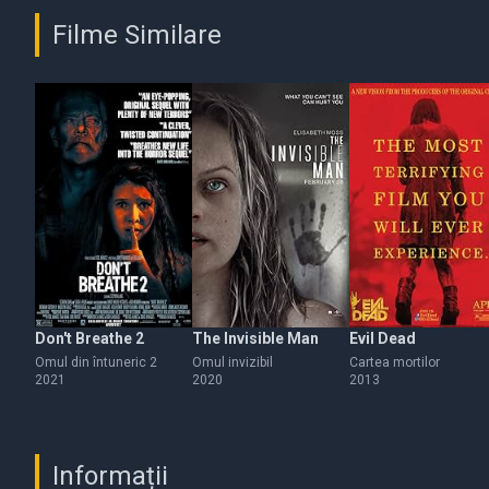
Filme Similare
Don't Breathe 2
The Invisible Man
Evil Dead
Omul din întuneric 2
Omul invizibil
Cartea mortilor
2021
2020
2013
Informații