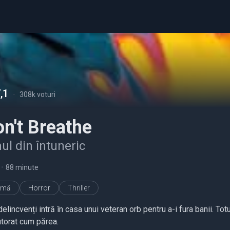
,1
-
308k voturi
n't Breathe
l din întuneric
•
88 minute
imă
Horror
Thriller
delincvenți intră în casa unui veteran orb pentru a-i fura banii. T
utorat cum părea.