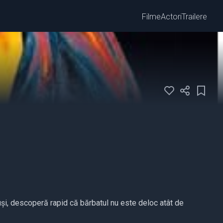
Filme
Actori
Trailere
otuși, descoperă rapid că bărbatul nu este deloc atât de