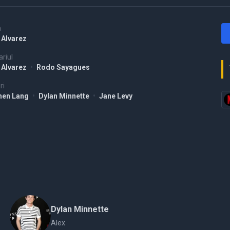
a
 Alvarez
riul
 Alvarez
•
Rodo Sayagues
ri
hen Lang
•
Dylan Minnette
•
Jane Levy
Dylan Minnette
Alex