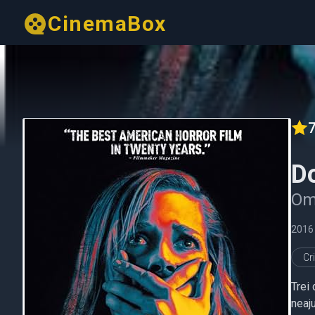
CinemaBox
7
Do
Omu
2016
Cr
Trei 
neaj