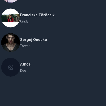
Franciska Töröcsik
Cindy
Sergej Onopko
Trevor
Athos
Dog