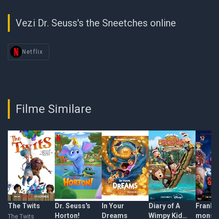
Vezi Dr. Seuss's the Sneetches online
Netflix
Filme Similare
The Twits
Dr. Seuss's
In Your
Diary of A
Frankie
Horton!
Dreams
Wimpy Kid
monst
The Twits