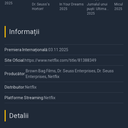
2025
Christmas:
Dr. Seuss's
In Your Dreams
Jurnalul unui
Micul ero
Horton!
2025
puști: Ultima
2025
The Last
Picǎturǎ
2025
Straw
Informații
Premiera Internațională:
03.11.2025
Site Oficial:
https://www.netflix.com/title/81388349
Brown Bag Films, Dr. Seuss Enterprises, Dr. Seuss
Producător:
Enterprises, Netflix
Distribuitor:
Netflix
Platforme Streaming:
Netflix
Detalii