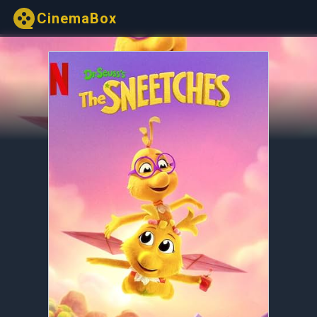
CinemaBox