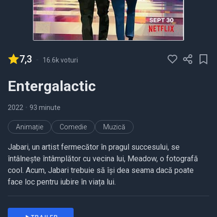
7,3
-
16.6k voturi
Entergalactic
2022
•
93 minute
Animație
Comedie
Muzică
Jabari, un artist fermecător în pragul succesului, se
întâlnește întâmplător cu vecina lui, Meadow, o fotografă
cool. Acum, Jabari trebuie să își dea seama dacă poate
face loc pentru iubire în viața lui.