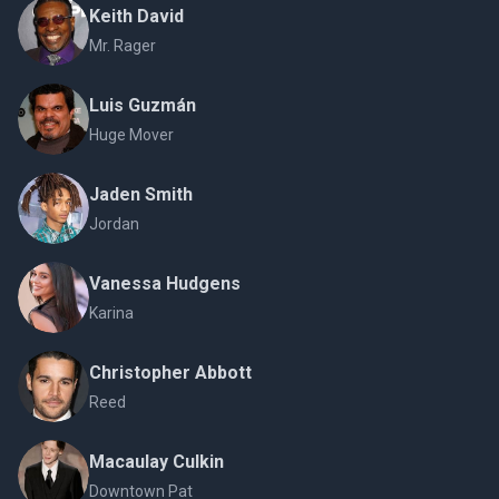
Keith David
Mr. Rager
Luis Guzmán
Huge Mover
Jaden Smith
Jordan
Vanessa Hudgens
Karina
Christopher Abbott
Reed
Macaulay Culkin
Downtown Pat