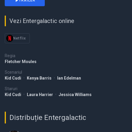
TRAILER
Vezi Entergalactic online
Netflix
Regia
Fletcher Moules
Scenariul
Kid Cudi
•
Kenya Barris
•
Ian Edelman
Staruri
Kid Cudi
•
Laura Harrier
•
Jessica Williams
Distribuție Entergalactic