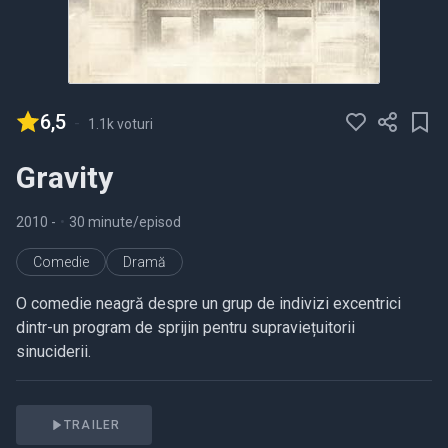
6,5
-
1.1k voturi
Gravity
2010
-
•
30 minute/episod
Comedie
Dramă
O comedie neagră despre un grup de indivizi excentrici
dintr-un program de sprijin pentru supraviețuitorii
sinuciderii.
TRAILER