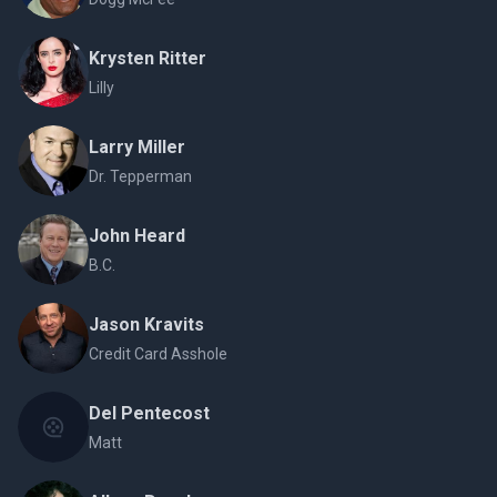
Krysten Ritter
Lilly
Larry Miller
Dr. Tepperman
John Heard
B.C.
Jason Kravits
Credit Card Asshole
Del Pentecost
Matt