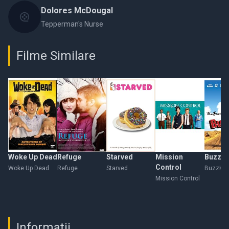
Dolores McDougal
Tepperman's Nurse
Filme Similare
Woke Up Dead
Refuge
Starved
Mission
BuzzKil
Control
Woke Up Dead
Refuge
Starved
BuzzKill
Mission Control
Informații