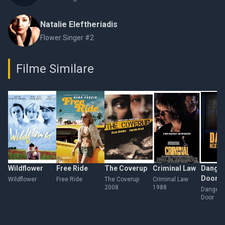
Natalie Eleftheriadis
Flower Singer #2
Filme Similare
Wildflower
Free Ride
The Coverup
Criminal Law
Danger
Door
Wildflower
Free Ride
The Coverup
Criminal Law
2008
1988
Danger 
Door