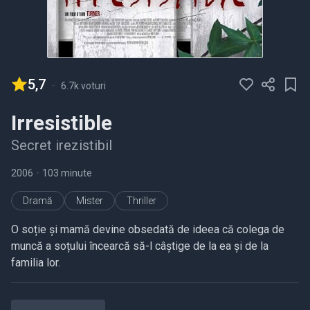
5,7
-
6.7k voturi
Irresistible
Secret irezistibil
2006
•
103 minute
Dramă
Mister
Thriller
O soție și mamă devine obsedată de ideea că colega de
muncă a soțului încearcă să-l câștige de la ea și de la
familia lor.