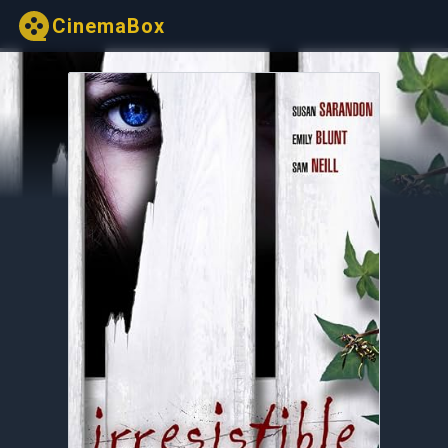
CinemaBox