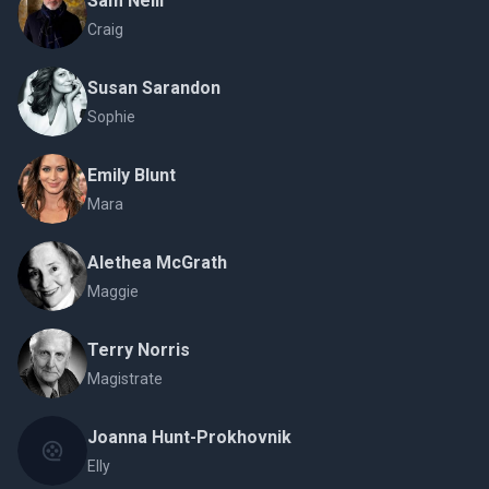
Sam Neill
Craig
Susan Sarandon
Sophie
Emily Blunt
Mara
Alethea McGrath
Maggie
Terry Norris
Magistrate
Joanna Hunt-Prokhovnik
Elly