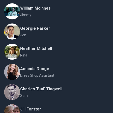
William McInnes
Jimmy
Georgie Parker
Jen
Heather Mitchell
Rina
Amanda Douge
Dress Shop Assistant
Charles 'Bud' Tingwell
Sam
Jill Forster