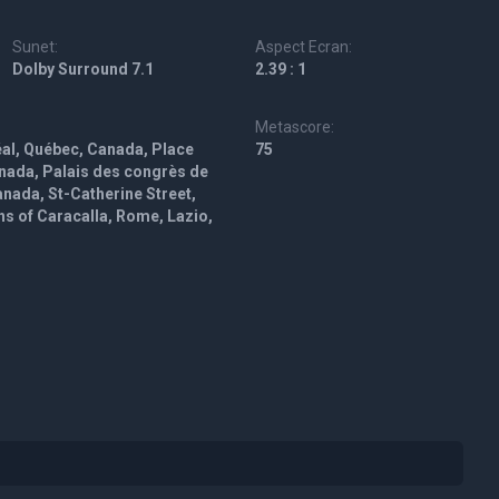
Sunet:
Aspect Ecran:
Dolby Surround 7.1
2.39 : 1
Metascore:
éal, Québec, Canada, Place
75
nada, Palais des congrès de
nada, St-Catherine Street,
s of Caracalla, Rome, Lazio,