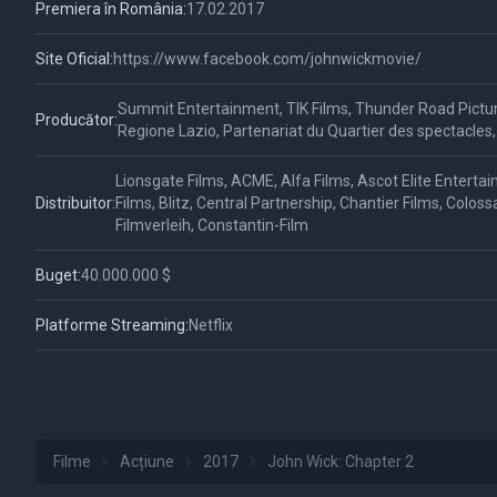
Premiera în România:
17.02.2017
Site Oficial:
https://www.facebook.com/johnwickmovie/
Summit Entertainment, TIK Films, Thunder Road Pictures
Producător:
Regione Lazio, Partenariat du Quartier des spectacles,
Lionsgate Films, ACME, Alfa Films, Ascot Elite Entert
Distribuitor:
Films, Blitz, Central Partnership, Chantier Films, Colo
Filmverleih, Constantin-Film
Buget:
40.000.000 $
Platforme Streaming:
Netflix
Filme
Acțiune
2017
John Wick: Chapter 2