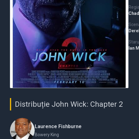
Regi
Chad
Scena
Dere
Staru
Ian 
Distribuție John Wick: Chapter 2
Laurence Fishburne
Bowery King