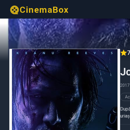
CinemaBox
7
J
2017
Ac
După
uriaș