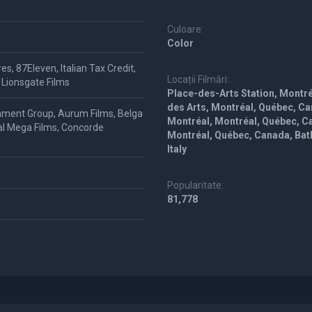
Culoare:
Color
, 87Eleven, Italian Tax Credit,
Locații Filmări:
 Lionsgate Films
Place-des-Arts Station, Montr
des Arts, Montréal, Québec, Ca
ainment Group, Aurum Films, Belga
Montréal, Montréal, Québec, Ca
ssal Mega Films, Concorde
Montréal, Québec, Canada, Bath
Italy
Popularitate:
81,778