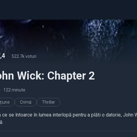
,4
-
522.7k voturi
ohn Wick: Chapter 2
•
122 minute
țiune
Crimă
Thriller
 ce se întoarce în lumea interlopă pentru a plăti o datorie, Joh
ă.