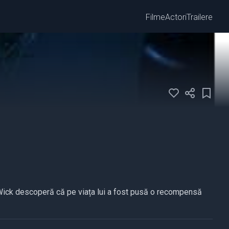
Filme
Actori
Trailere
n Wick descoperă că pe viața lui a fost pusă o recompensă