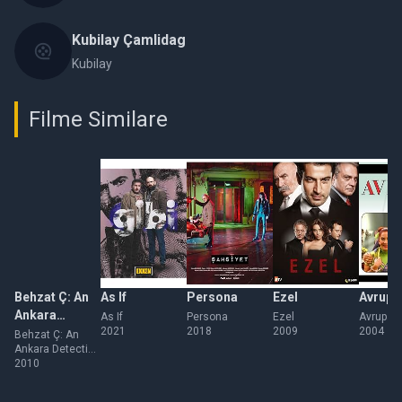
Kubilay Çamlidag
Kubilay
Filme Similare
Behzat Ç: An
As If
Persona
Ezel
Avrupa
Ankara
As If
Persona
Ezel
Avrupa Y
2021
2018
2009
2004
Detective
Behzat Ç: An
Ankara Detective
Story
Story
2010