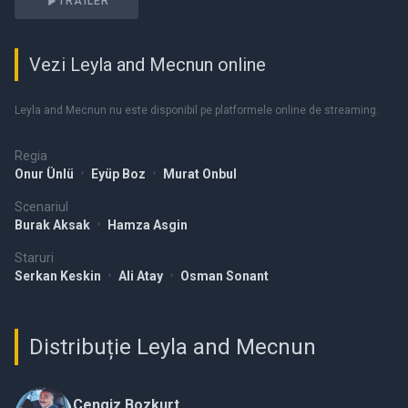
TRAILER
Vezi Leyla and Mecnun online
Leyla and Mecnun nu este disponibil pe platformele online de streaming.
Regia
Onur Ünlü
•
Eyüp Boz
•
Murat Onbul
Scenariul
Burak Aksak
•
Hamza Asgin
Staruri
Serkan Keskin
•
Ali Atay
•
Osman Sonant
Distribuție Leyla and Mecnun
Cengiz Bozkurt