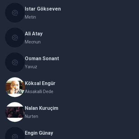
Istar Gökseven
Metin
Ali Atay
Mecnun
Osman Sonant
Yavuz
Köksal Engür
Aksakalli Dede
Nalan Kuruçim
Nurten
Engin Günay