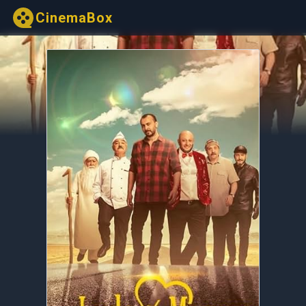
CinemaBox