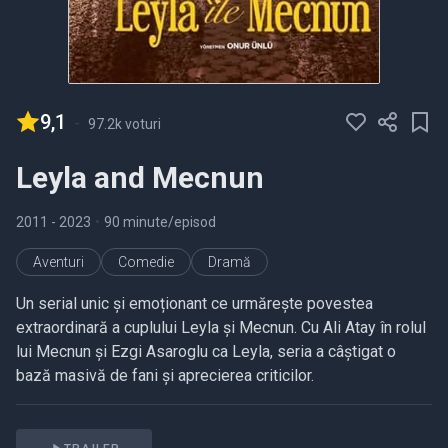
9,1
-
97.2k voturi
Leyla and Mecnun
2011
- 2023
•
90 minute/episod
Aventuri
Comedie
Dramă
Un serial unic și emoționant ce urmărește povestea
extraordinară a cuplului Leyla și Mecnun. Cu Ali Atay în rolul
lui Mecnun și Ezgi Asaroglu ca Leyla, seria a câștigat o
bază masivă de fani și aprecierea criticilor.