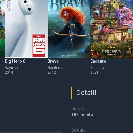
Big Hero 6
Brave
Encanto
Baymax
Neînfricatã
Encanto
2014
2012
2021
Detalii
Durată:
107 minute
Culoare: