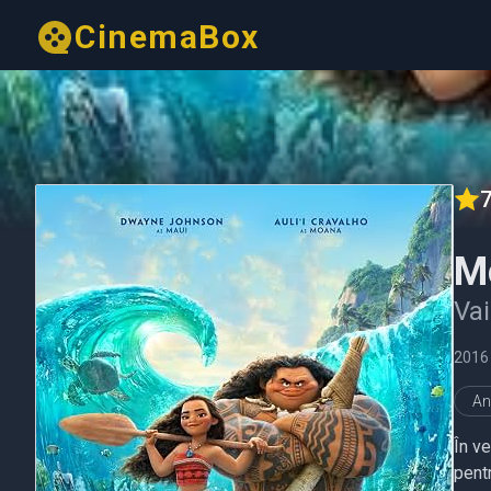
CinemaBox
7
M
Va
2016
An
În v
pentr