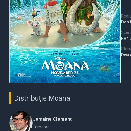
Regi
Don 
Scena
Ron 
Staru
Dway
Distribuție Moana
Jemaine Clement
Tamatoa