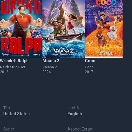
Wreck-It Ralph
Moana 2
Coco
In
Ralph Strică-Tot
Vaiana 2
Coco
Inc
2012
2024
2017
20
Țări:
Limbă:
United States
English
Sunet:
Aspect Ecran: