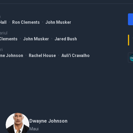
a
Hall
•
Ron Clements
•
John Musker
riul
Clements
•
John Musker
•
Jared Bush
ri
ne Johnson
•
Rachel House
•
Auli'i Cravalho
Dwayne Johnson
Maui