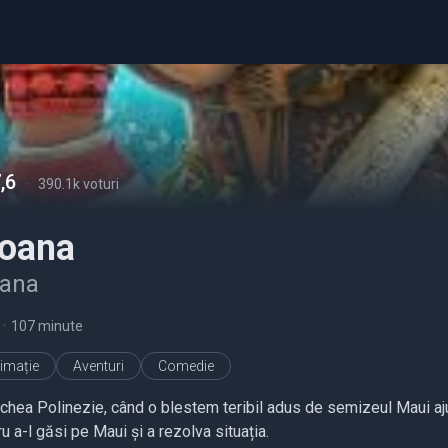
,6
-
390.1k voturi
oana
iana
•
107 minute
imație
Aventuri
Comedie
echea Polinezie, când o blestem teribil adus de semizeul Maui a
u a-l găsi pe Maui și a rezolva situația.