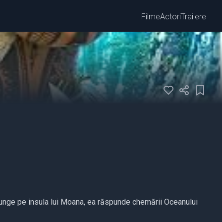
Filme
Actori
Trailere
junge pe insula lui Moana, ea răspunde chemării Oceanului