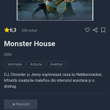
6,3
-
204 voturi
Monster House
2006
Animație
Acțiune
Aventuri
DJ, Chowder și Jenny explorează casa lui Nebbercracker,
înfruntă creaturile malefice din interiorul acesteia și o
distrug.
TRAILER