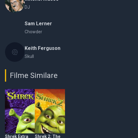
DJ
Sam Lerner
Chowder
Keith Ferguson
Skull
Filme Similare
Shrek Extra
Shrek 2: The