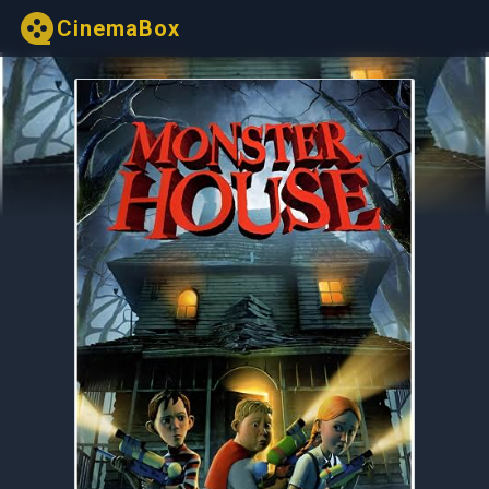
CinemaBox