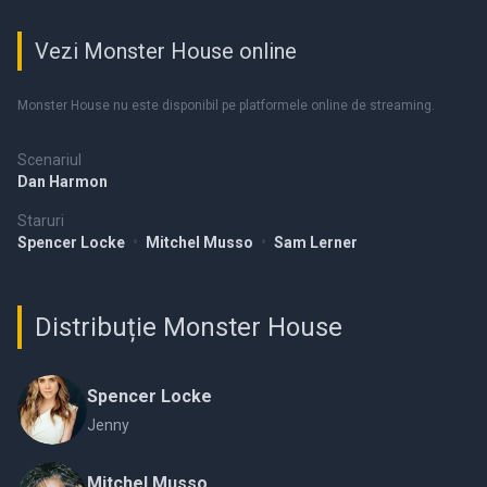
Vezi Monster House online
Monster House nu este disponibil pe platformele online de streaming.
Scenariul
Dan Harmon
Staruri
Spencer Locke
•
Mitchel Musso
•
Sam Lerner
Distribuție Monster House
Spencer Locke
Jenny
Mitchel Musso