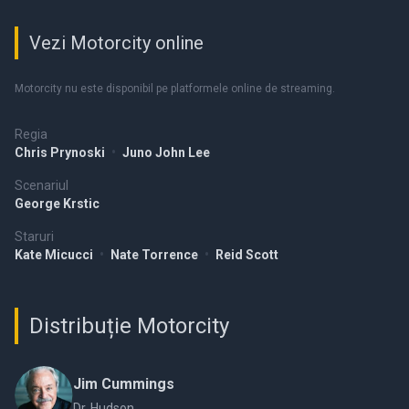
Vezi Motorcity online
Motorcity nu este disponibil pe platformele online de streaming.
Regia
Chris Prynoski
•
Juno John Lee
Scenariul
George Krstic
Staruri
Kate Micucci
•
Nate Torrence
•
Reid Scott
Distribuție Motorcity
Jim Cummings
Dr. Hudson