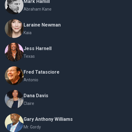
Mark Hamill
Abraham Kane
Laraine Newman
Kaia
Jess Harnell
Texas
Fred Tatasciore
Antonio
Dana Davis
Claire
Gary Anthony Williams
Mr. Gordy