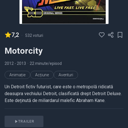
7,2
-
532 voturi
Motorcity
2012
- 2013
•
22 minute/episod
Animație
Acțiune
Aventuri
Un Detroit fictiv futurist, care este o metropolă ridicată
deasupra vechiului Detroit, clasificată drept Detroit Deluxe.
Este deținută de miliardarul malefic Abraham Kane.
TRAILER