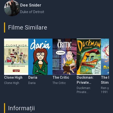
Dee Snider
Duke of Detroit
Filme Similare
Clone High
Daria
The Critic
Duckman:
The Re
Private
Stimpy
Clone High
Daria
The Critic
Dick/Family
Duckman:
Ren şi S
Private
1991
Man
Dick/Family Man
Informații