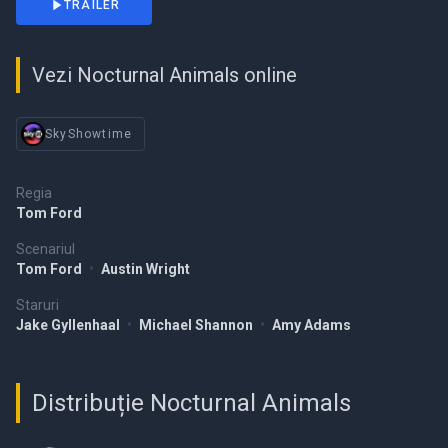
TRAILER
Vezi Nocturnal Animals online
SkyShowtime
Regia
Tom Ford
Scenariul
Tom Ford
•
Austin Wright
Staruri
Jake Gyllenhaal
•
Michael Shannon
•
Amy Adams
Distribuție Nocturnal Animals