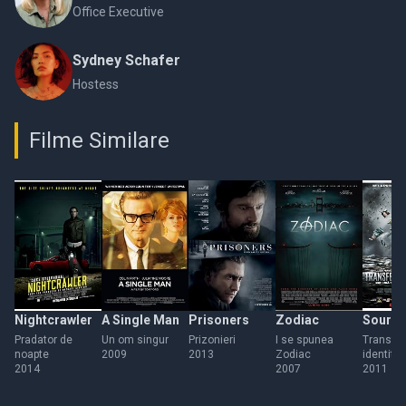
Office Executive
Sydney Schafer
Hostess
Filme Similare
Nightcrawler
A Single Man
Prisoners
Zodiac
Source
Pradator de
Un om singur
Prizonieri
I se spunea
Transfer
noapte
2009
2013
Zodiac
identitat
2014
2007
2011