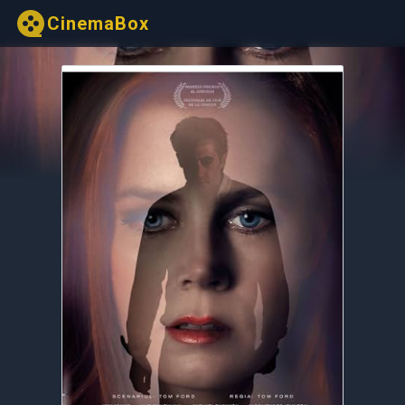
CinemaBox