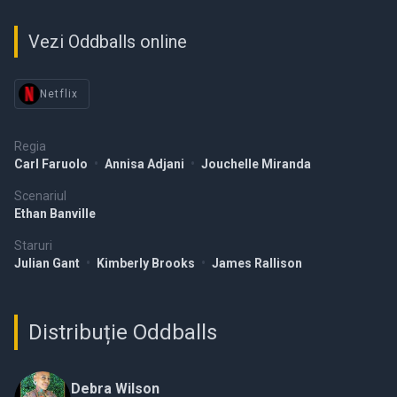
Vezi Oddballs online
Netflix
Regia
Carl Faruolo
•
Annisa Adjani
•
Jouchelle Miranda
Scenariul
Ethan Banville
Staruri
Julian Gant
•
Kimberly Brooks
•
James Rallison
Distribuție Oddballs
Debra Wilson