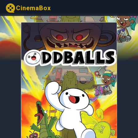
CinemaBox