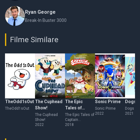
Ryan George
Break-In Buster 3000
Filme Similare
TheOdd1sOut
The Cuphead
The Epic
Sonic Prime
Dogs i
Show!
Tales of
TheOdd1sOut
Sonic Prime
Dogs in
2022
2021
Captain
The Cuphead
The Epic Tales of
Show!
Captain
Underpants
2022
Underpants
2018