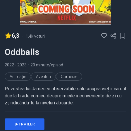
6,3
-
1.4k voturi
Oddballs
2022
- 2023
•
20 minute/episod
Animație
Aventuri
Comedie
Povestea lui James și observațiile sale asupra vieții, care îl
duc la tirade comice despre micile inconveniente de zi cu
zi, ridicându-le la niveluri absurde.
TRAILER