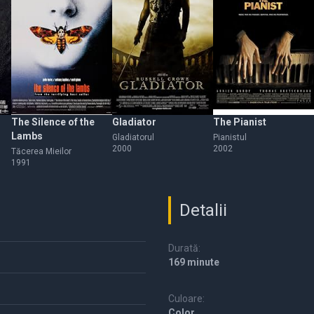
The Silence of the
Gladiator
The Pianist
Lambs
Gladiatorul
Pianistul
2000
2002
Tăcerea Mieilor
1991
Detalii
Durată:
169 minute
Culoare:
Color