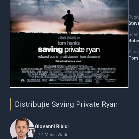
Regi
Stev
Scena
Robe
Staru
Tom
Distribuție Saving Private Ryan
Giovanni Ribisi
T / 4 Medic Wade