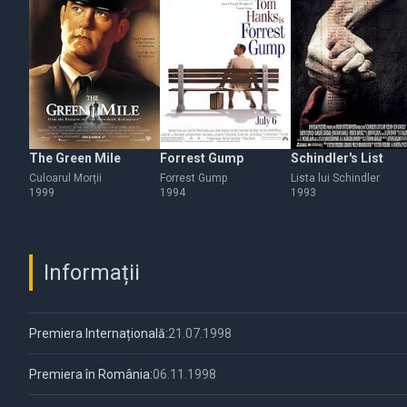
The Green Mile
Forrest Gump
Schindler's List
Culoarul Morții
Forrest Gump
Lista lui Schindler
1999
1994
1993
Informații
Premiera Internațională:
21.07.1998
Premiera în România:
06.11.1998