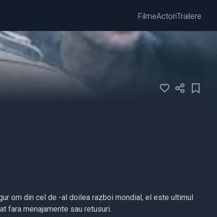
Filme
Actori
Trailere
gur om din cel de -al doilea razboi mondial, el este ultimul
ntat fara menajamente sau retusuri.