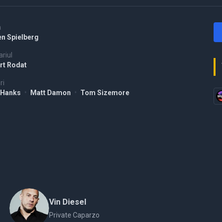
a
en Spielberg
riul
rt Rodat
ri
 Hanks
•
Matt Damon
•
Tom Sizemore
Vin Diesel
Private Caparzo