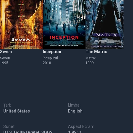
Seven
Inception
The Matrix
Pu
Seven
Începutul
Matrix
Pul
1995
2010
1999
19
Țări:
Limbă:
United States
English
Sunet:
Aspect Ecran:
DTS, Dolby Digital, SDDS,
1.85 : 1