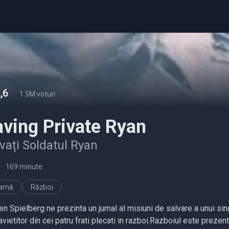
,6
-
1.5M voturi
ving Private Ryan
vați Soldatul Ryan
•
169 minute
ramă
Război
n Spielberg ne prezinta un jurnal al misiuni de salvare a unui sin
vietitor din cei patru frati plecati in razboi.Razboiul este preze