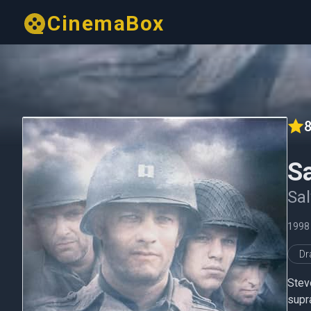
CinemaBox
8
Sa
Sal
1998
D
Steve
supra