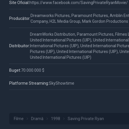
Site Oficial:
https://www.facebook.com/SavingPrivateRyanMovie/
Dreamworks Pictures, Paramount Pictures, Amblin Ent
Producător:
Company, H2L Media Group, Mark Gordon Productions
DreamWorks Distribution, Paramount Pictures, Filmes
United International Pictures (UIP), United International
Distribuitor:
International Pictures (UIP), United International Pictur
Pictures (UIP), United International Pictures (UIP), Unite
United International Pictures (UIP)
Buget:
70.000.000 $
Platforme Streaming:
SkyShowtime
Filme
Dramă
1998
Saving Private Ryan