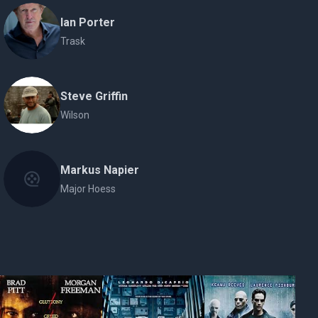
Ian Porter
Trask
Steve Griffin
Wilson
Markus Napier
Major Hoess