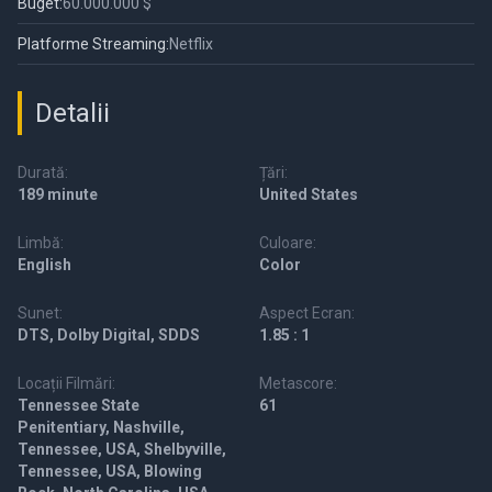
Buget:
60.000.000 $
Platforme Streaming:
Netflix
Detalii
Durată:
Țări:
189 minute
United States
Limbă:
Culoare:
English
Color
Sunet:
Aspect Ecran:
DTS, Dolby Digital, SDDS
1.85 : 1
Locații Filmări:
Metascore:
Tennessee State
61
Penitentiary, Nashville,
Tennessee, USA, Shelbyville,
Tennessee, USA, Blowing