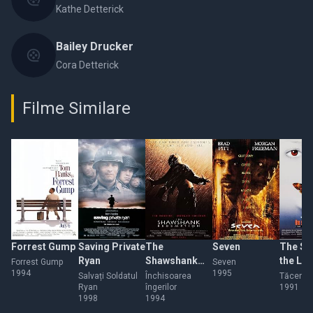
Kathe Detterick
Bailey Drucker
Cora Detterick
Filme Similare
Forrest Gump
Saving Private
The
Seven
The Sil
Ryan
Shawshank
the La
Forrest Gump
Seven
1994
1995
Redemption
Salvați Soldatul
Închisoarea
Tăcerea 
Ryan
îngerilor
1991
1998
1994