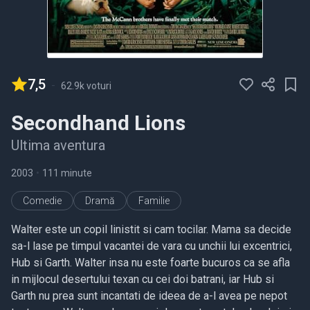
7,5
-
62.9k voturi
Secondhand Lions
Ultima aventura
2003
•
111 minute
Comedie
Dramă
Familie
Walter este un copil linistit si cam tocilar. Mama sa decide
sa-l lase pe timpul vacantei de vara cu unchii lui excentrici,
Hub si Garth. Walter insa nu este foarte bucuros ca se afla
in mijlocul desertului texan cu cei doi batrani, iar Hub si
Garth nu prea sunt incantati de ideea de a-l avea pe nepot