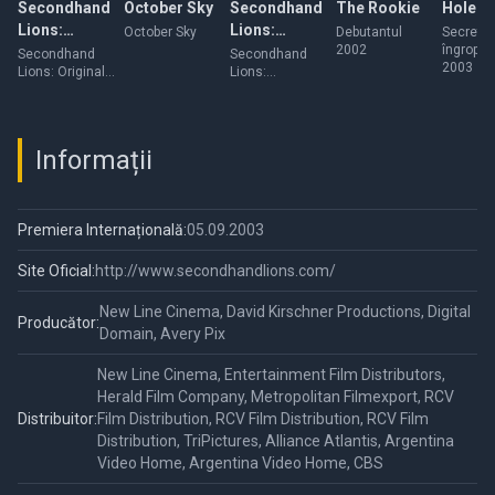
Secondhand
October Sky
Secondhand
The Rookie
Holes
Lions:
Lions:
October Sky
Debutantul
Secrete
2002
îngropat
Original
Deleted/Alternate
Secondhand
Secondhand
2003
Lions: Original
Lions:
Ending
Scenes
Ending
Deleted/Alternate
Scenes
Informații
Premiera Internațională:
05.09.2003
Site Oficial:
http://www.secondhandlions.com/
New Line Cinema, David Kirschner Productions, Digital
Producător:
Domain, Avery Pix
New Line Cinema, Entertainment Film Distributors,
Herald Film Company, Metropolitan Filmexport, RCV
Distribuitor:
Film Distribution, RCV Film Distribution, RCV Film
Distribution, TriPictures, Alliance Atlantis, Argentina
Video Home, Argentina Video Home, CBS