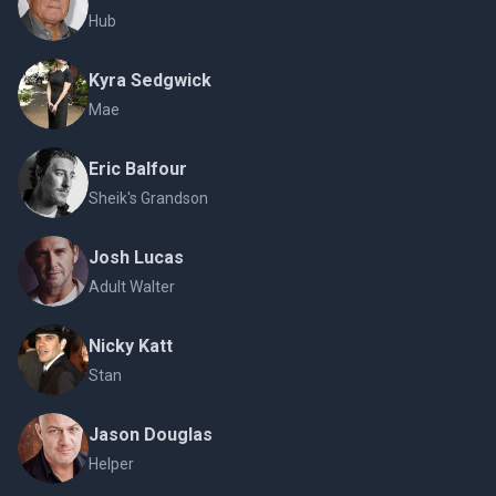
Hub
Kyra Sedgwick
Mae
Eric Balfour
Sheik's Grandson
Josh Lucas
Adult Walter
Nicky Katt
Stan
Jason Douglas
Helper