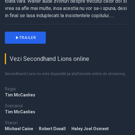
toata vara. Walter aude zvonuri despre trecutul celor doi si
vrea sa afle mai multe, insa acestia nu vor sa-i spuna, desi
in final se lasa induplecati la insistentele copilului......
TRAILER
Vezi Secondhand Lions online
Secondhand Lions nu este disponibil pe platformele online de streaming.
Regia
Tim McCanlies
Scenariul
Tim McCanlies
Staruri
Michael Caine
•
Robert Duvall
•
Haley Joel Osment