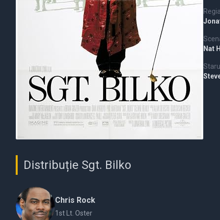
Regi
Jona
Scena
Nat 
Staru
Stev
Distribuție Sgt. Bilko
Chris Rock
1st Lt. Oster