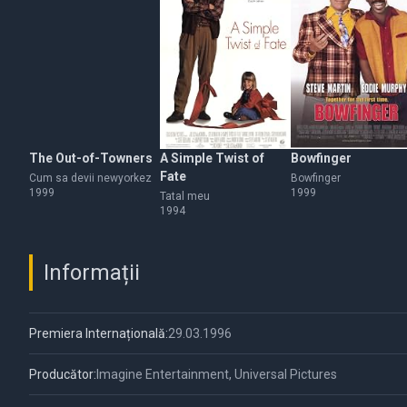
The Out-of-Towners
A Simple Twist of
Bowfinger
Fate
Cum sa devii newyorkez
Bowfinger
1999
1999
Tatal meu
1994
Informații
Premiera Internațională:
29.03.1996
Producător:
Imagine Entertainment, Universal Pictures