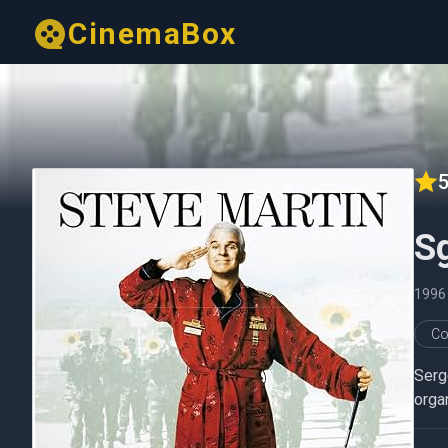
CinemaBox
5
Sg
1996
Co
Serg
orga