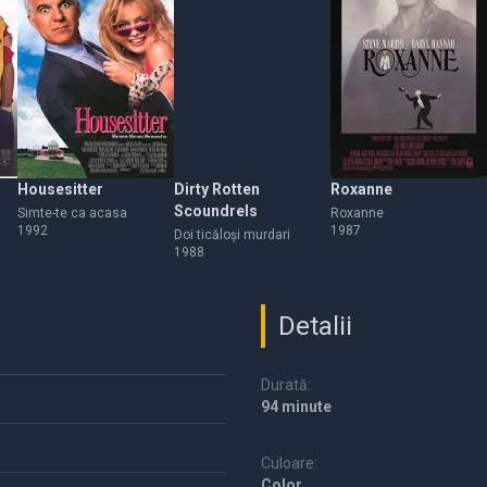
Housesitter
Dirty Rotten
Roxanne
Scoundrels
Simte-te ca acasa
Roxanne
1992
1987
Doi ticăloşi murdari
1988
Detalii
Durată:
94 minute
Culoare:
Color