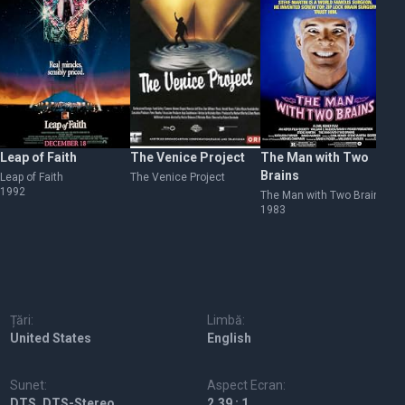
Leap of Faith
The Venice Project
The Man with Two
Do
Brains
Leap of Faith
The Venice Project
Do
1992
The Man with Two Brains
1983
Țări:
Limbă:
United States
English
Sunet:
Aspect Ecran:
DTS, DTS-Stereo
2.39 : 1