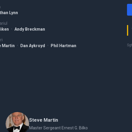
a
than Lynn
riul
Hiken
•
Andy Breckman
ri
Sgt
e Martin
•
Dan Aykroyd
•
Phil Hartman
Steve Martin
Master Sergeant Ernest G. Bilko