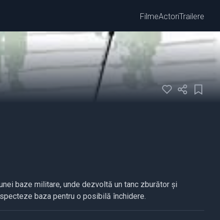
Filme
Actori
Trailere
unei baze militare, unde dezvoltă un tanc zburător și
inspecteze baza pentru o posibilă închidere.