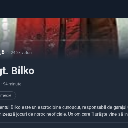
,8
-
24.2k voturi
t. Bilko
•
94 minute
medie
entul Bilko este un escroc bine cunoscut, responsabil de garajul 
nizează jocuri de noroc neoficiale. Un om care îl urăște vine să 