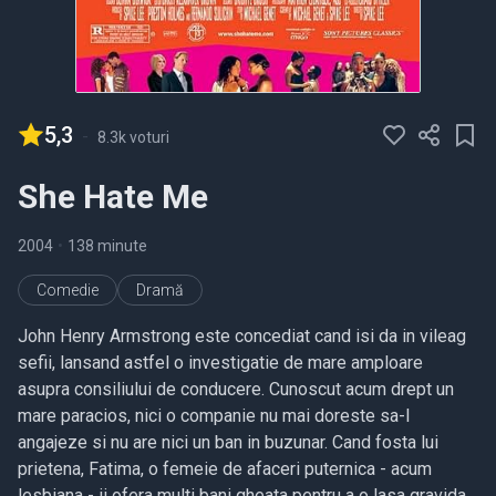
5,3
-
8.3k voturi
She Hate Me
2004
•
138 minute
Comedie
Dramă
John Henry Armstrong este concediat cand isi da in vileag
sefii, lansand astfel o investigatie de mare amploare
asupra consiliului de conducere. Cunoscut acum drept un
mare paracios, nici o companie nu mai doreste sa-l
angajeze si nu are nici un ban in buzunar. Cand fosta lui
prietena, Fatima, o femeie de afaceri puternica - acum
lesbiana - ii ofera multi bani gheata pentru a o lasa gravida