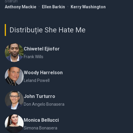
Staruri
Anthony Mackie
•
Ellen Barkin
•
Kerry Washington
Distribuție She Hate Me
Chiwetel Ejiofor
Frank Wills
Woody Harrelson
Leland Powell
John Turturro
Don Angelo Bonasera
Monica Bellucci
Simona Bonasera