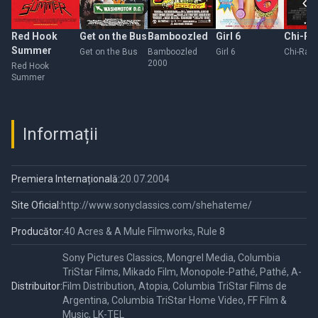
Red Hook
Get on the Bus
Bamboozled
Girl 6
Chi-Ra
Summer
Get on the Bus
Bamboozled
Girl 6
Chi-Raq
2000
Red Hook
Summer
Informații
Premiera Internațională:
20.07.2004
Site Oficial:
http://www.sonyclassics.com/shehateme/
Producător:
40 Acres & A Mule Filmworks, Rule 8
Sony Pictures Classics, Mongrel Media, Columbia
TriStar Films, Mikado Film, Monopole-Pathé, Pathé, A-
Distribuitor:
Film Distribution, Atopia, Columbia TriStar Films de
Argentina, Columbia TriStar Home Video, FF Film &
Music, LK-TEL