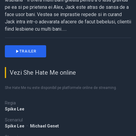
pe ea si pe prietena ei Alex, Jack este atras de sansa de a
face usor bani. Vestea se imprastie repede si in curand
Jack intra intr-o adevarata afacere de facut bebelusi, clientii
fiind lesbiene cu multi bani......
TRAILER
Vezi She Hate Me online
She Hate Me nu este disponibil pe platformele online de streaming.
Regia
Spike Lee
Scenariul
Spike Lee
•
Michael Genet