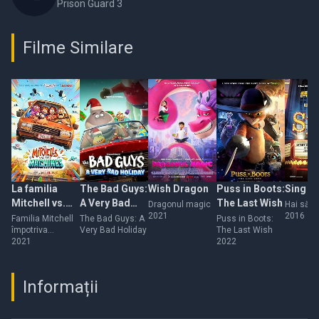
Prison Guard 3
Filme Similare
La familia
The Bad Guys:
Wish Dragon
Puss in Boots:
Sing
Mitchell vs.
A Very Bad
The Last Wish
Dragonul magic
Hai să c
2021
2016
las máquinas
Holiday
Familia Mitchell
The Bad Guys: A
Puss in Boots:
împotriva
Very Bad Holiday
The Last Wish
roboţilor
2021
2022
Informații