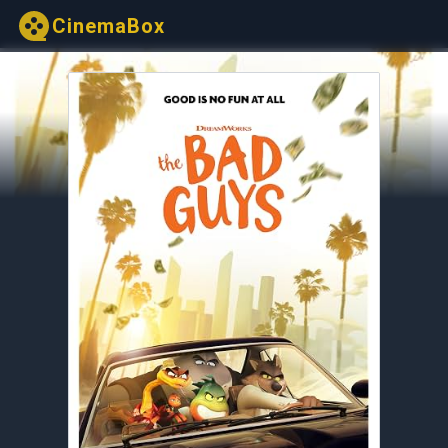
CinemaBox