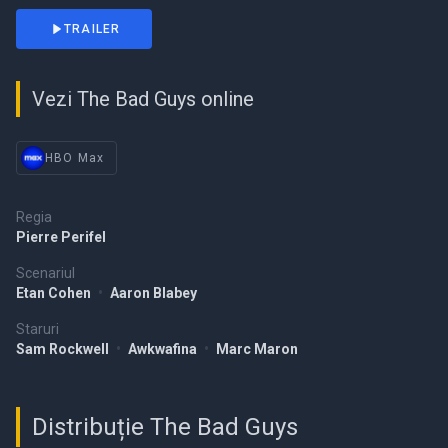
TRAILER
Vezi The Bad Guys online
HBO Max
Regia
Pierre Perifel
Scenariul
Etan Cohen
•
Aaron Blabey
Staruri
Sam Rockwell
•
Awkwafina
•
Marc Maron
Distribuție The Bad Guys