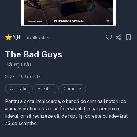
6,8
-
62.4k voturi
The Bad Guys
Băieții răi
2022
•
100 minute
Animație
Aventuri
Comedie
Pentru a evita închisoarea, o bandă de criminali notorii de
animale pretind că vor să fie reabilitați, doar pentru ca
liderul lor să realizeze că, de fapt, își dorește cu adevărat
să se schimbe.