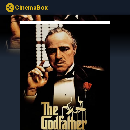
CinemaBox