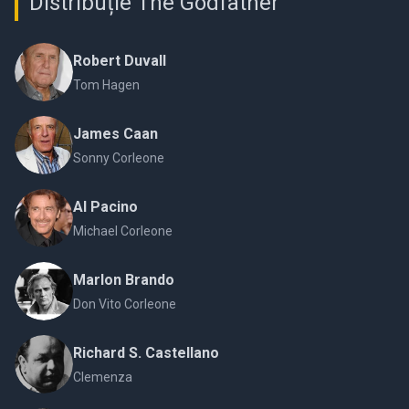
Distribuție The Godfather
Robert Duvall
Tom Hagen
James Caan
Sonny Corleone
Al Pacino
Michael Corleone
Marlon Brando
Don Vito Corleone
Richard S. Castellano
Clemenza