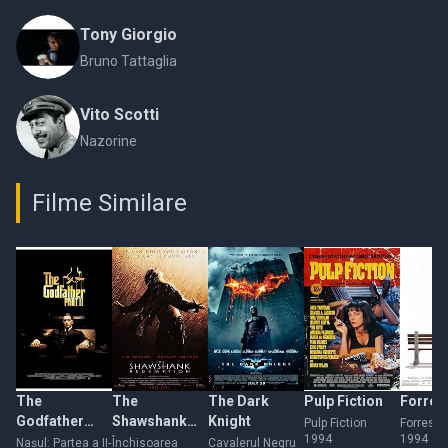
Tony Giorgio
Bruno Tattaglia
Vito Scotti
Nazorine
Filme Similare
The
The
The Dark
Pulp Fiction
Forres
Godfather
Shawshank
Knight
Pulp Fiction
Forrest
1994
1994
Part II
Redemption
Nașul: Partea a II-
Închisoarea
Cavalerul Negru