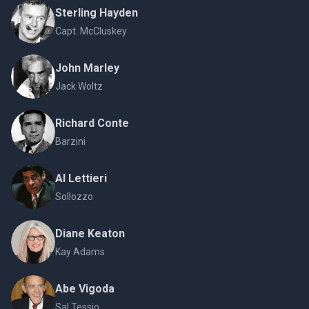
Sterling Hayden
Capt. McCluskey
John Marley
Jack Woltz
Richard Conte
Barzini
Al Lettieri
Sollozzo
Diane Keaton
Kay Adams
Abe Vigoda
Sal Tessio