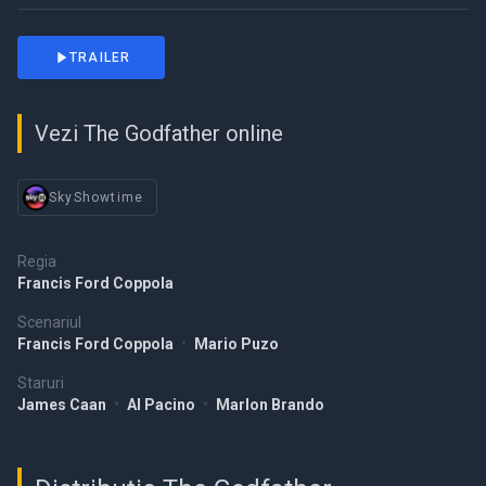
TRAILER
Vezi The Godfather online
SkyShowtime
Regia
Francis Ford Coppola
Scenariul
Francis Ford Coppola
•
Mario Puzo
Staruri
James Caan
•
Al Pacino
•
Marlon Brando