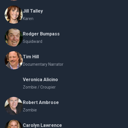
Jill Talley
Karen
Rodger Bumpass
Squidward
Tim Hill
Documentary Narrator
Veronica Alicino
Zombie / Croupier
Robert Ambrose
Zombie
Carolyn Lawrence