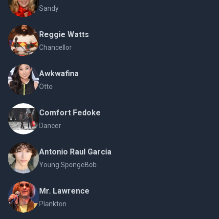
Sandy
Reggie Watts
Chancellor
Awkwafina
Otto
Comfort Fedoke
Dancer
Antonio Raul Garcia
Young SpongeBob
Mr. Lawrence
Plankton