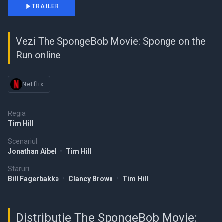
TRAILER
Vezi The SpongeBob Movie: Sponge on the
Run online
Netflix
Regia
Tim Hill
Scenariul
Jonathan Aibel
•
Tim Hill
Staruri
Bill Fagerbakke
•
Clancy Brown
•
Tim Hill
Distribuție The SpongeBob Movie: