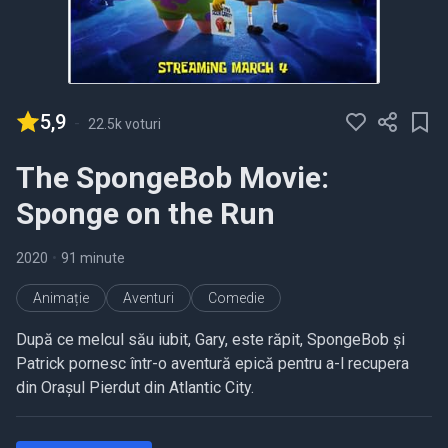
5,9
-
22.5k voturi
The SpongeBob Movie:
Sponge on the Run
2020
•
91 minute
Animație
Aventuri
Comedie
După ce melcul său iubit, Gary, este răpit, SpongeBob și
Patrick pornesc într-o aventură epică pentru a-l recupera
din Orașul Pierdut din Atlantic City.