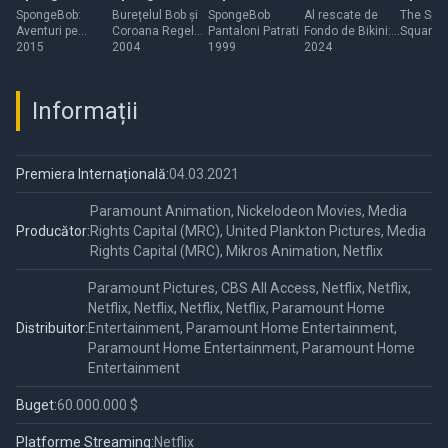
Movie:
SquarePants
Bikini: La
Square
SpongeBob:
Burețelul Bob și
SpongeBob
Al rescate de
The Spo
Aventuri pe
Coroana Regelui
Pantaloni Patrati
Fondo de Bikini:
SquareP
Sponge Out of
Movie
película de
Movie:
uscat 3D
2015
Neptun
2004
1999
La película de
2024
Movie:
Water
Arenita
Rehydr
Arenita Mejillas
Rehydra
Mejillas
Informații
Premiera Internațională:
04.03.2021
Paramount Animation, Nickelodeon Movies, Media
Producător:
Rights Capital (MRC), United Plankton Pictures, Media
Rights Capital (MRC), Mikros Animation, Netflix
Paramount Pictures, CBS All Access, Netflix, Netflix,
Netflix, Netflix, Netflix, Netflix, Paramount Home
Distribuitor:
Entertainment, Paramount Home Entertainment,
Paramount Home Entertainment, Paramount Home
Entertainment
Buget:
60.000.000 $
Platforme Streaming:
Netflix