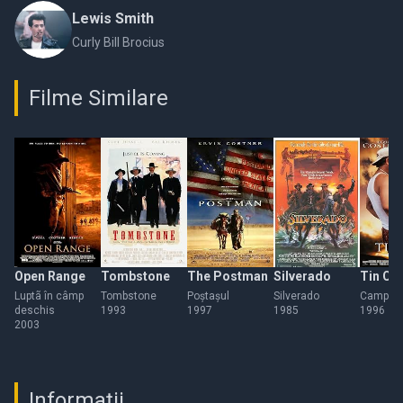
Lewis Smith
Curly Bill Brocius
Filme Similare
Open Range
Tombstone
The Postman
Silverado
Tin Cu
Luptã în câmp
Tombstone
Poștașul
Silverado
Campion
deschis
1993
1997
1985
1996
2003
Informații