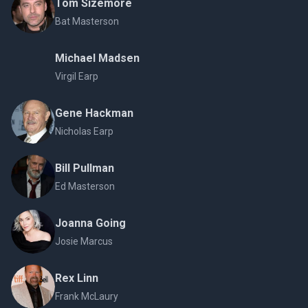
Tom Sizemore
Bat Masterson
Michael Madsen
Virgil Earp
Gene Hackman
Nicholas Earp
Bill Pullman
Ed Masterson
Joanna Going
Josie Marcus
Rex Linn
Frank McLaury