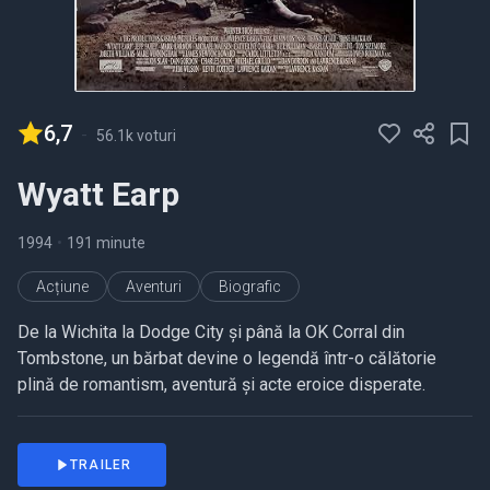
6,7
-
56.1k voturi
Wyatt Earp
1994
•
191 minute
Acțiune
Aventuri
Biografic
De la Wichita la Dodge City și până la OK Corral din
Tombstone, un bărbat devine o legendă într-o călătorie
plină de romantism, aventură și acte eroice disperate.
TRAILER