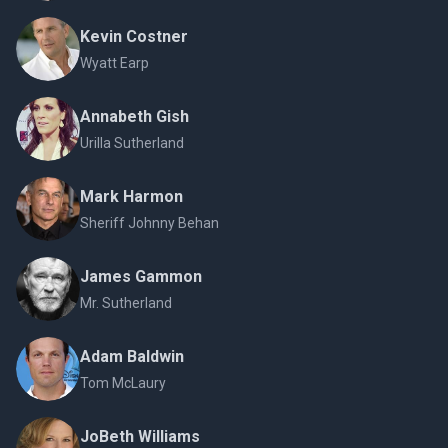
Kevin Costner
Wyatt Earp
Annabeth Gish
Urilla Sutherland
Mark Harmon
Sheriff Johnny Behan
James Gammon
Mr. Sutherland
Adam Baldwin
Tom McLaury
JoBeth Williams