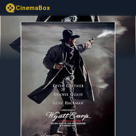
CinemaBox