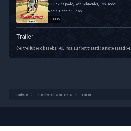
Cu
David Spade
,
Rob Schneider
,
Jon Heder
.
Regia:
Dennis Dugan
1080p
Calitate Video: HD 1080p
Trailer
Cei trei iubesc baseball-ul, insa au fost tratati ca niste ratati pe
Trailere
The Benchwarmers
Trailer