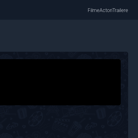
Filme
Actori
Trailere