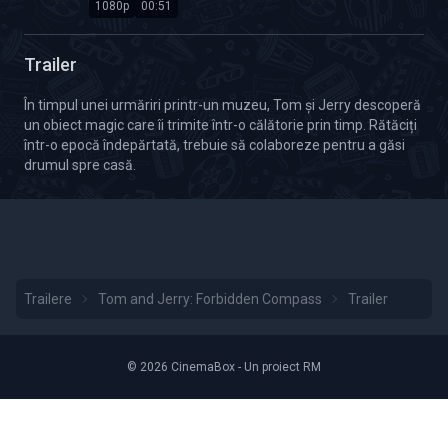
1080p
00:51
Calitate Video: HD 1080p
Durată: 00:51
Trailer
În timpul unei urmăriri printr-un muzeu, Tom și Jerry descoperă
un obiect magic care îi trimite într-o călătorie prin timp. Rătăciți
într-o epocă îndepărtată, trebuie să colaboreze pentru a găsi
drumul spre casă.
Trailere
Tom and Jerry: Forbidden Compass
Trailer
© 2026 CinemaBox - Un proiect RM