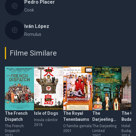
Pedro Placer
Cook
Iván López
Romulus
Filme Similare
The French
Isle of Dogs
The Royal
The
The Gr
Dispatch
Tenenbaums
Darjeeling
Budape
Insula câinilor
2018
Limited
Hotel
The French
O familie geniala
The Darjeeling
Hotel Gr
Dispatch
2001
Limited
Budapes
2021
2007
2014