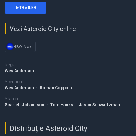
TRAILER
Vezi Asteroid City online
HBO Max
Regia
Wes Anderson
Scenariul
Wes Anderson
•
Roman Coppola
Staruri
Scarlett Johansson
•
Tom Hanks
•
Jason Schwartzman
Distribuție Asteroid City