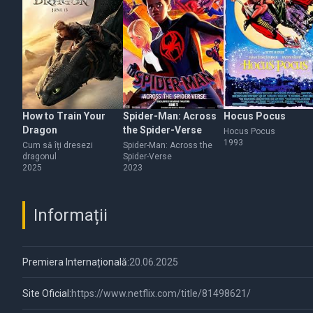
How to Train Your
Spider-Man: Across
Hocus Pocus
Dragon
the Spider-Verse
Hocus Pocus
1993
Cum să îți dresezi
Spider-Man: Across the
dragonul
Spider-Verse
2025
2023
Informații
Premiera Internațională:
20.06.2025
Site Oficial:
https://www.netflix.com/title/81498621/