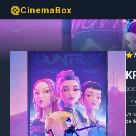
CinemaBox
7
K
2025
An
Un f
de d