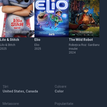
Lilo & Stitch
Elio
The Wild Robot
Zo
Lilo & Stitch
Elio
Roboțica Roz: Gardiana
Zo
2025
2025
insulei
20
2024
Țări:
Culoare:
United States, Canada
Color
Metascore:
Popularitate: