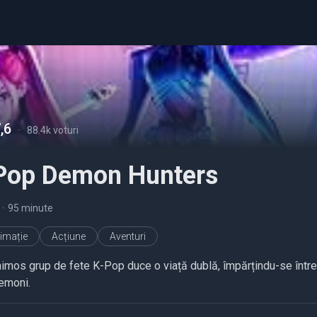
,6
-
88.4k voturi
Pop Demon Hunters
•
95 minute
imație
Acțiune
Aventuri
aimos grup de fete K-Pop duce o viață dublă, împărțindu-se între 
emoni.