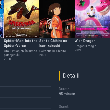
Spider-Man: Into the
Sen to Chihiro no
Wish Dragon
Spider-Verse
kamikakushi
Dragonul magic
2021
Omul-Păianjen: În lumea
Călătoria lui Chihiro
păianjenului
2001
2018
Detalii
Durată:
95 minute
Sunet: