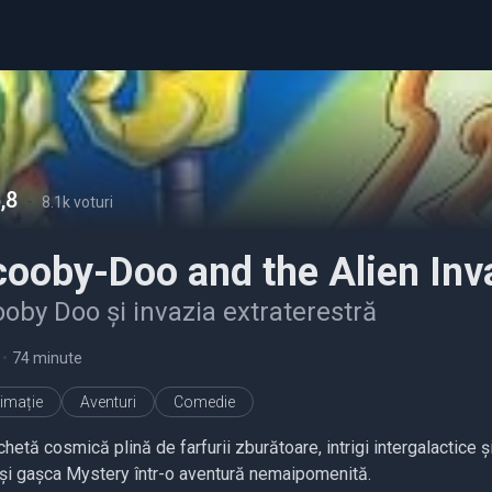
,8
-
8.1k voturi
cooby-Doo and the Alien Inv
oby Doo şi invazia extraterestră
•
74 minute
imație
Aventuri
Comedie
hetă cosmică plină de farfurii zburătoare, intrigi intergalactice 
și gașca Mystery într-o aventură nemaipomenită.