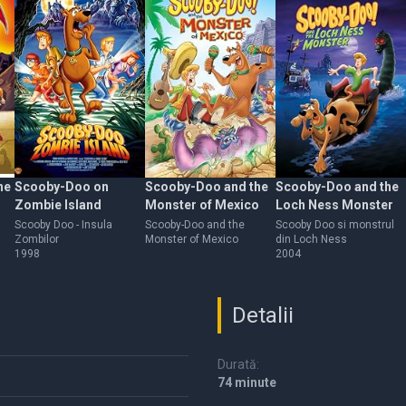
he
Scooby-Doo on
Scooby-Doo and the
Scooby-Doo and the
Zombie Island
Monster of Mexico
Loch Ness Monster
Scooby Doo - Insula
Scooby-Doo and the
Scooby Doo si monstrul
Zombilor
Monster of Mexico
din Loch Ness
1998
2004
Detalii
Durată:
74 minute