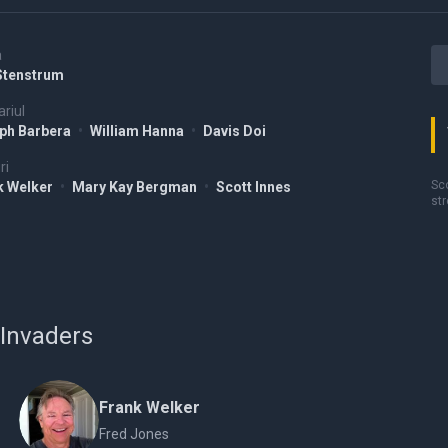
a
Stenstrum
riul
ph Barbera
•
William Hanna
•
Davis Doi
ri
Sco
k Welker
•
Mary Kay Bergman
•
Scott Innes
st
 Invaders
Frank Welker
Fred Jones