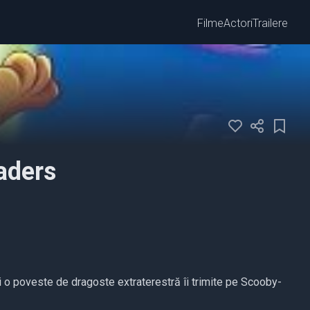
Filme
Actori
Trailere
aders
și o poveste de dragoste extraterestră îi trimite pe Scooby-