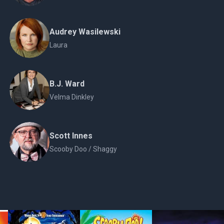
Audrey Wasilewski
Laura
B.J. Ward
Velma Dinkley
Scott Innes
Scooby Doo / Shaggy