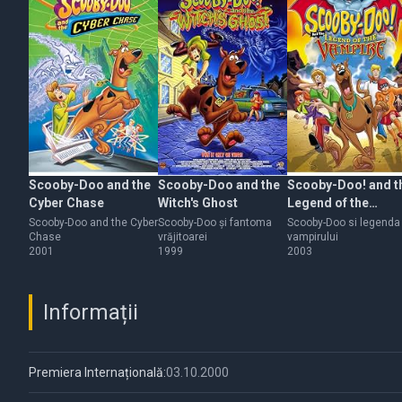
Scooby-Doo and the
Scooby-Doo and the
Scooby-Doo! and t
Cyber Chase
Witch's Ghost
Legend of the
Vampire
Scooby-Doo and the Cyber
Scooby-Doo şi fantoma
Scooby-Doo si legenda
Chase
vrăjitoarei
vampirului
2001
1999
2003
Informații
Premiera Internațională:
03.10.2000