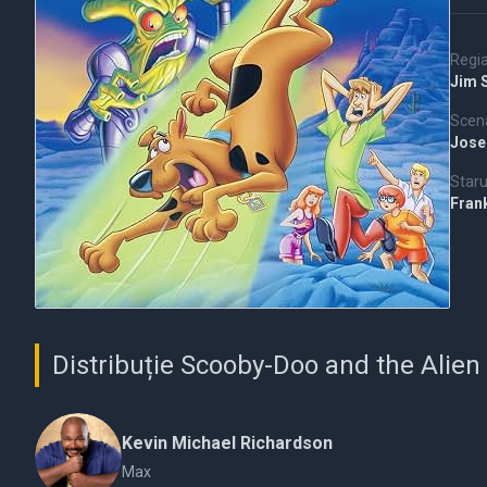
Regi
Jim 
Scena
Jose
Staru
Fran
Distribuție Scooby-Doo and the Alien
Kevin Michael Richardson
Max