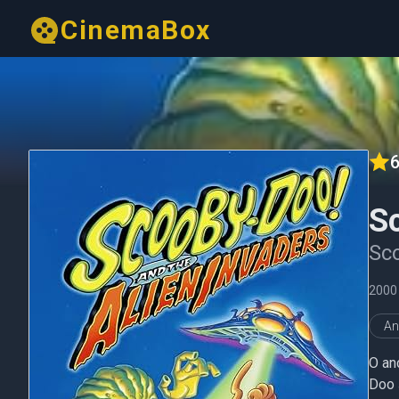
CinemaBox
6
S
Sco
2000
An
O anc
Doo 