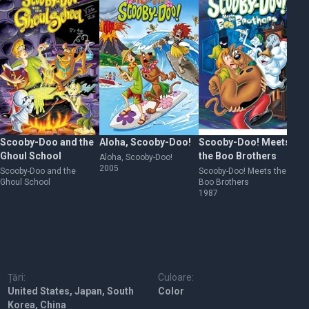
Scooby-Doo and the
Aloha, Scooby-Doo!
Scooby-Doo! Meets
Sc
Ghoul School
the Boo Brothers
Re
Aloha, Scooby-Doo!
2005
Scooby-Doo and the
Scooby-Doo! Meets the
Sc
Ghoul School
Boo Brothers
Re
1987
19
Țări:
Culoare:
United States, Japan, South
Color
Korea, China