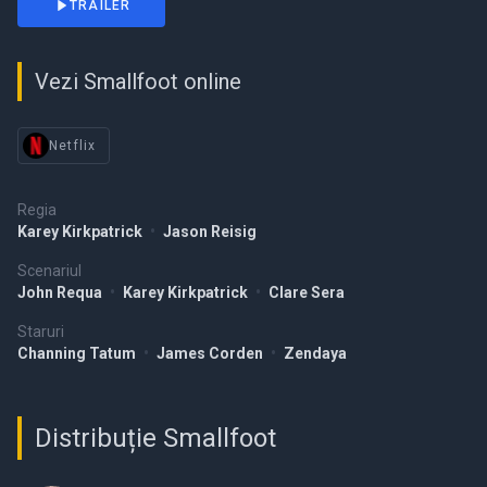
TRAILER
Vezi Smallfoot online
Netflix
Regia
Karey Kirkpatrick
•
Jason Reisig
Scenariul
John Requa
•
Karey Kirkpatrick
•
Clare Sera
Staruri
Channing Tatum
•
James Corden
•
Zendaya
Distribuție Smallfoot