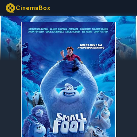
CinemaBox