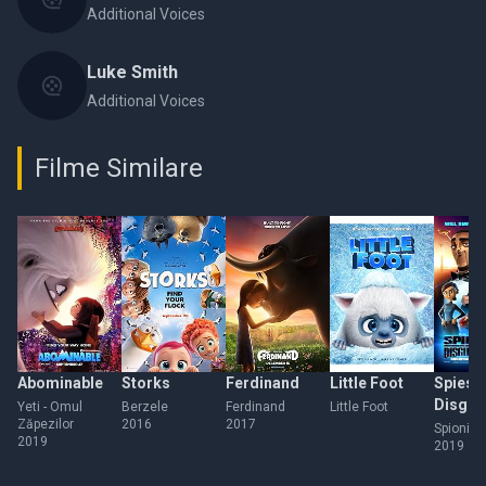
Additional Voices
Luke Smith
Additional Voices
Filme Similare
Abominable
Storks
Ferdinand
Little Foot
Spies i
Disgui
Yeti - Omul
Berzele
Ferdinand
Little Foot
Zăpezilor
2016
2017
Spioni d
2019
2019