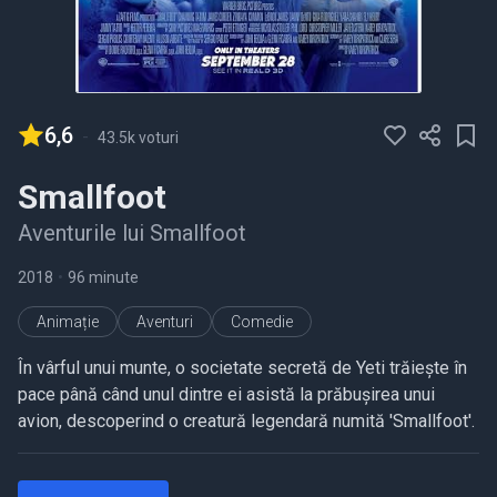
6,6
-
43.5k voturi
Smallfoot
Aventurile lui Smallfoot
2018
•
96 minute
Animație
Aventuri
Comedie
În vârful unui munte, o societate secretă de Yeti trăiește în
pace până când unul dintre ei asistă la prăbușirea unui
avion, descoperind o creatură legendară numită 'Smallfoot'.