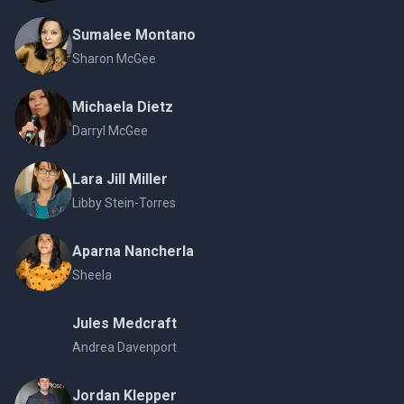
Sumalee Montano
Sharon McGee
Michaela Dietz
Darryl McGee
Lara Jill Miller
Libby Stein-Torres
Aparna Nancherla
Sheela
Jules Medcraft
Andrea Davenport
Jordan Klepper