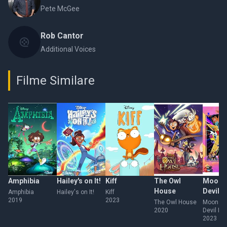
Pete McGee
Rob Cantor
Additional Voices
Filme Similare
Amphibia
Hailey's on It!
Kiff
The Owl
Moon G
House
Devil
Amphibia
Hailey's on It!
Kiff
2019
2023
Dinosa
The Owl House
Moon Gir
2020
Devil Di
2023