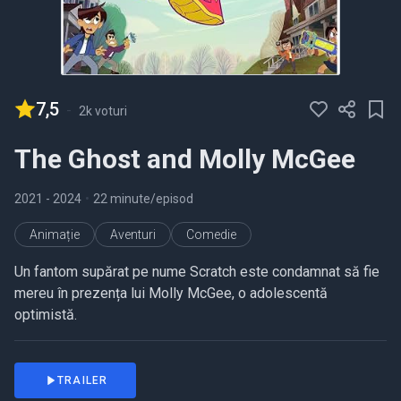
7,5
-
2k voturi
The Ghost and Molly McGee
2021
- 2024
•
22 minute/episod
Animație
Aventuri
Comedie
Un fantom supărat pe nume Scratch este condamnat să fie
mereu în prezența lui Molly McGee, o adolescentă
optimistă.
TRAILER