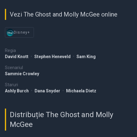
Vezi The Ghost and Molly McGee online
Disney+
Regia
David Knott
•
Stephen Heneveld
•
Sam King
Scenariul
Sammie Crowley
Staruri
Ashly Burch
•
Dana Snyder
•
Michaela Dietz
Distribuție The Ghost and Molly
McGee