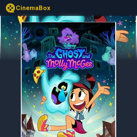
CinemaBox