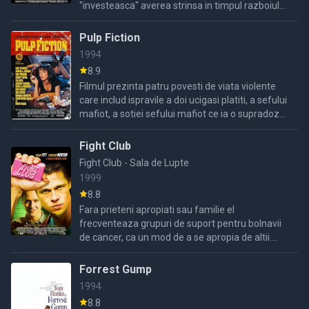
"investeasca" averea strinsa in timpul razboiului
in salvarea a citorva sute de evrei. Filmul este o
marturie ...
Pulp Fiction
1994
8.9
Filmul prezinta patru povesti de viata violente
care includ ispravile a doi ucigasi platiti, a sefului
mafiot, a sotiei sefului mafiot ce ia o supradoza
de droguri, a unui boxer ce este somat sa ...
Fight Club
Fight Club - Sala de Lupte
1999
8.8
Fara prieteni apropiati sau familie el
frecventeaza grupuri de suport pentru bolnavii
de cancer, ca un mod de a se apropia de altii.
Satul de slujba sa si dezgustat de societatea de
consum in care ...
Forrest Gump
1994
8.8