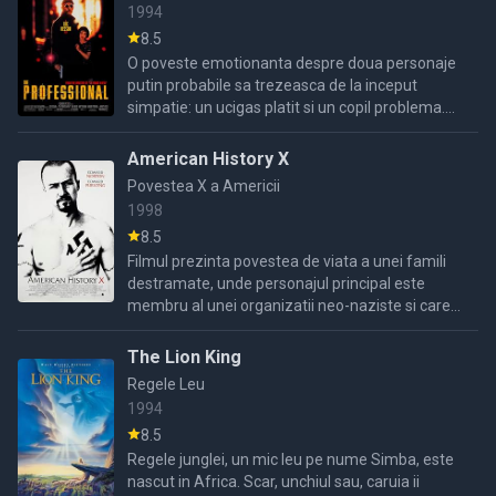
1994
8.5
O poveste emotionanta despre doua personaje
putin probabile sa trezeasca de la inceput
simpatie: un ucigas platit si un copil problema.
Iata insa ca, multumita regizorului Luc Beson,
dar si a ...
American History X
Povestea X a Americii
1998
8.5
Filmul prezinta povestea de viata a unei famili
destramate, unde personajul principal este
membru al unei organizatii neo-naziste si care
este fara voia sa mama, tata, frate pentru
fratele sau mai
The Lion King
Regele Leu
1994
8.5
Regele junglei, un mic leu pe nume Simba, este
nascut in Africa. Scar, unchiul sau, caruia ii