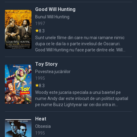
termina intr o balta de sange iar ei realizeaza ca
...
Good Will Hunting
Bunul Will Hunting
1997
8.3
Sunt unele filme din care nu mai ramane nimic
dupa ce le dai la o parte invelisul de Oscaruri.
Good Will Hunting nu face parte dintre ele. Will
Hunting e un tanar cu probleme. Poate pentru ca
nu s-a ...
Toy Story
Povestea jucăriilor
1995
8.3
Woody este jucaria speciala a unui baietel pe
nume Andy dar este inlocuit de un politist spatial
pe nume Buzz Lightyear iar cei doi intra in
conflict.Cand Buzz cade accidental pe fereastra
Woody este ...
Heat
Obsesia
1995