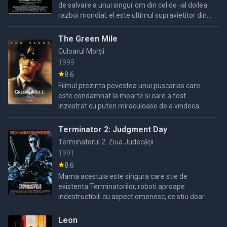
de salvare a unui singur om din cel de -al doilea
razboi mondial, el este ultimul supravietitor din
cei patru frati plecati in razboi.Razboiul este ...
The Green Mile
Culoarul Morții
1999
8.6
Filmul prezinta povestea unui puscarias care
este condamnat la moarte si care a fost
inzestrat cu puteri miraculoase de a vindeca...
Terminator 2: Judgment Day
Terminatorul 2: Ziua Judecății
1991
8.6
Mama acestuia este singura care stie de
existenta Terminatorilor, roboti aproape
indestructibili cu aspect omenesc, ce stiu doar
sa ucida. Din pacate ea este internata intr-un
spital de boli mintale ...
Leon