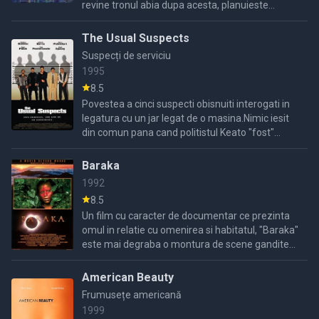
revine tronul abia dupa acesta, planuieste
impreuna cu hienele sa-l omoare pe rege si pe
micul print, ...
The Usual Suspects
Suspecți de serviciu
1995
8.5
Povestea a cinci suspecti obisnuiti interogati in
legatura cu un jar legat de o masina.Nimic iesit
din comun pana cand politistul Keato "fost"
escroc devine nemultumit de situatie.Apare in
scena ...
Baraka
1992
8.5
Un film cu caracter de documentar ce prezinta
omul in relatie cu omenirea si habitatul, "Baraka"
este mai degraba o montura de scene gandite
ca si punerea la punct a fotografiilor.
American Beauty
Frumusețe americană
1999