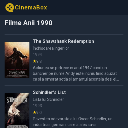
CinemaBox
Filme Anii 1990
The Shawshank Redemption
Închisoarea îngerilor
1994
9.3
Actiunea se petrece in anul 1947 cand un
bancher pe nume Andy este inchis fiind acuzat
ca si a omorat sotia si amantul acesteia desi el
declarase ca nu este vinovat.In inchisoare il
intalneste pe Red ...
Schindler's List
Lista lui Schindler
1993
9.0
Povestea adevarata a lui Oscar Schindler, un
industrias german, care a ales sa-si