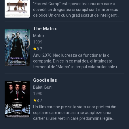
"Forrest Gump" este povestea unui om care a
dovedit ca dragostea si curajul sunt mai presus
de orice.Un om cu un grad scazut de inteligenta
care incearca sa si invinga handicapul, se
casatoreste cu ...
The Matrix
Matrix
1999
8.7
Anul 2070. Neo lucreaza ca functionar la o
companie. Din ce in ce mai des, el intalneste
termenul de "Matrix" in timpul calatoriilor sale in
spatiul cibernetic. Incercand sa afle semnificatia
acestui ...
Goodfellas
Băieți Buni
1990
8.7
Un film care ne prezinta viata unor prieteni din
copilarie care incearca sa se adapteze unui
cartier si unei vieti in care predomnina legile
mafiotilor.O poveste clasica cu gangsteri care