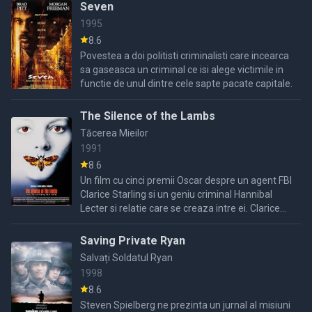
vrea sa ...
Seven
1995
8.6
Povestea a doi politisti criminalisti care incearca
sa gaseasca un criminal ce isi alege victimile in
functie de unul dintre cele sapte pacate capitale.
The Silence of the Lambs
Tăcerea Mieilor
1991
8.6
Un film cu cinci premii Oscar despre un agent FBI
Clarice Starling si un geniu criminal Hannibal
Lecter si relatie care se creaza intre ei. Clarice
incearca sa descope un criminal care a ucis
cateva ...
Saving Private Ryan
Salvați Soldatul Ryan
1998
8.6
Steven Spielberg ne prezinta un jurnal al misiuni