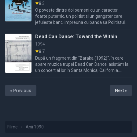
8.3
O poveste dintre doi oameni cu un caracter
foarte puternic, un politist si un gangster care
jefuieste banci impreuna cu banda sa.Politistul
Neil este dedicat meseriei lui si va incerca sa l
prinda pe ...
Dead Can Dance: Toward the Within
1994
8.7
După un fragment din "Baraka (1992)", în care
apare muzica trupei Dead Can Dance, asistăm la
un concert al lor în Santa Monica, California.
Acesta este intercalat cu interviuri cu membrii
principali, ...
« Previous
Next »
Filme
Anii 1990