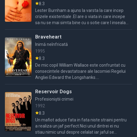
8.3
Lester Burnham a ajuns la varsta la care incep
crizele existentiale .El are o viata in care incepe
sa nu se mai simta bine cu o sotie care l inseala,
o fica rebela , reunta la slujba sa de la ...
Braveheart
Inimă neînfricată
1995
8.3
De mic copil William Wallace este confruntat cu
consecintele devastatoare ale lacomiei Regelui
Angliei Edward the Longshanks....
Reservoir Dogs
Profesioniștii crimei
1992
8.3
Un mafiot aduce fata in fata niste straini pentru
a realiza un jaf perfect.Nici unul dintrei ei nu
stiau nimic unul despre celalat iar jaful se