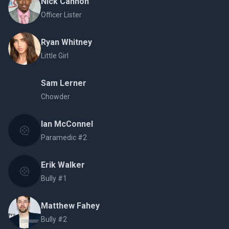
Nick Cannon
Officer Lister
Ryan Whitney
Little Girl
Sam Lerner
Chowder
Ian McConnel
Paramedic #2
Erik Walker
Bully #1
Matthew Fahey
Bully #2