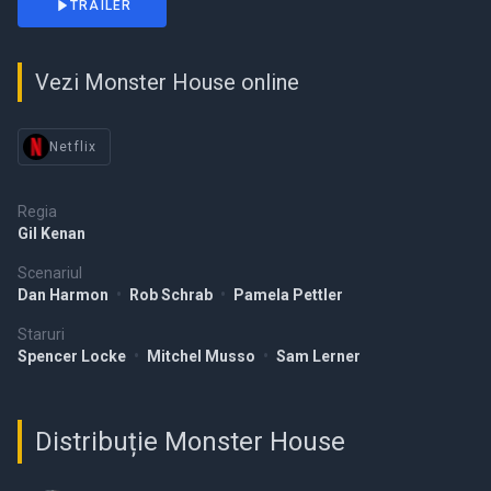
TRAILER
Vezi Monster House online
Netflix
Regia
Gil Kenan
Scenariul
Dan Harmon
•
Rob Schrab
•
Pamela Pettler
Staruri
Spencer Locke
•
Mitchel Musso
•
Sam Lerner
Distribuție Monster House