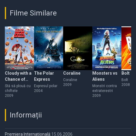
Filme Similare
Cloudy with a
The Polar
Coraline
Monsters vs
Bolt
Chance of
Express
Aliens
Coraline
Bolt
2009
2008
Meatballs
Stă să plouă cu
Expresul polar
Monstri contra
chiftele
2004
extraterestri
2009
2009
Informații
Premiera Internațională:
15.06.2006