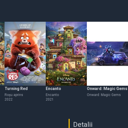
Turning Red
Encanto
Onward: Magic Gems
Roșu aprins
Encanto
Onward: Magic Gems
2022
2021
Detalii