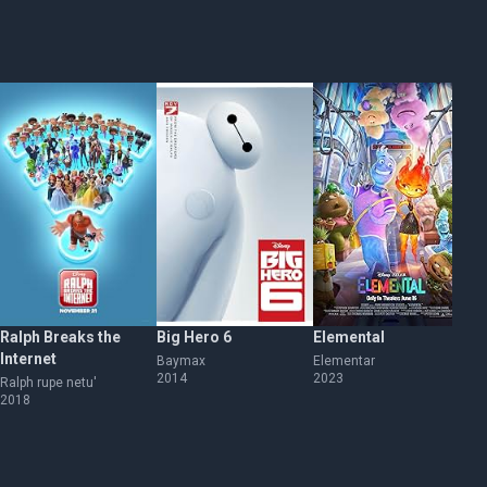
Ralph Breaks the
Big Hero 6
Elemental
Br
Internet
Baymax
Elementar
Ne
2014
2023
20
Ralph rupe netu'
2018