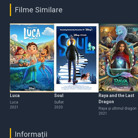
Filme Similare
Luca
Soul
Raya and the Last
Dragon
Luca
Suflet
2021
2020
Raya și ultimul dragon
2021
Informații