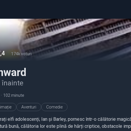
,4
-
174k voturi
nward
 înainte
•
102 minute
imație
Aventuri
Comedie
rați elfi adolescenți, Ian și Barley, pornesc într-o călătorie magic
ură bună, călătoria lor este plină de hărți criptice, obstacole imp