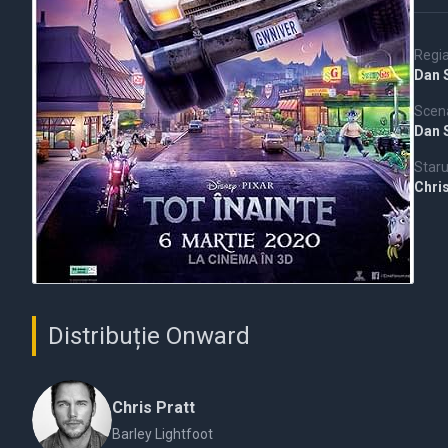
Regi
Dan 
Scena
Dan 
Staru
Chri
Distribuție Onward
Chris Pratt
Barley Lightfoot