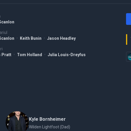
a
Scanlon
riul
Scanlon
•
Keith Bunin
•
Jason Headley
ri
s Pratt
•
Tom Holland
•
Julia Louis-Dreyfus
Kyle Bornheimer
Wilden Lightfoot (Dad)