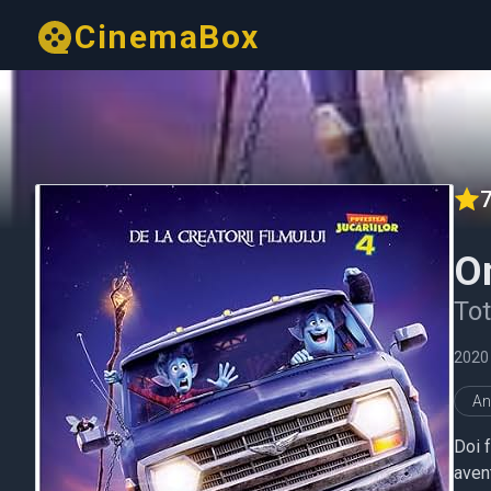
CinemaBox
7
O
Tot
2020
An
Doi f
avent