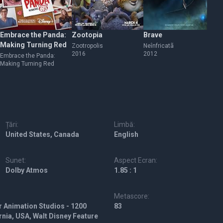
Embrace the Panda:
Zootopia
Brave
M
Making Turning Red
Zootropolis
Neînfricatã
Va
2016
2012
20
Embrace the Panda:
Making Turning Red
Țări:
Limbă:
United States, Canada
English
Sunet:
Aspect Ecran:
Dolby Atmos
1.85 : 1
Metascore:
r Animation Studios - 1200
83
rnia, USA, Walt Disney Feature