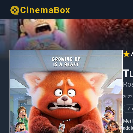
CinemaBox
7
T
Ro
2022
An
Mei 
adol