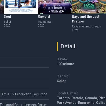
Soul
Onward
Raya and the Last
Dragon
Suflet
Tot înainte
2020
2020
Raya și ultimul dragon
2021
Detalii
Durată:
100 minute
Culoare:
Color
Locații Filmări:
 Film & TV Production Tax Credit
Toronto, Ontario, Canada, Pixa
Park Avenue, Emeryville, Califo
, Feelgood Entertainment, Forum