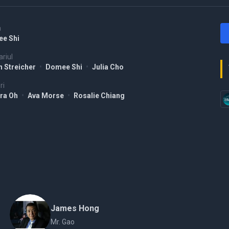
a
e Shi
riul
h Streicher
•
Domee Shi
•
Julia Cho
ri
ra Oh
•
Ava Morse
•
Rosalie Chiang
James Hong
Mr. Gao