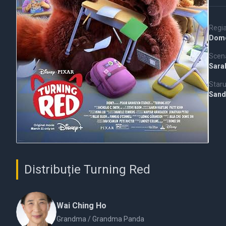
Regi
Dome
Scena
Sara
Staru
Sand
Distribuție Turning Red
Wai Ching Ho
Grandma / Grandma Panda