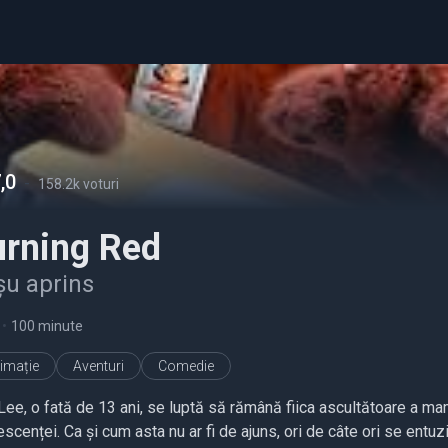
,0
-
158.2k voturi
urning Red
șu aprins
•
100 minute
imație
Aventuri
Comedie
Lee, o fată de 13 ani, se luptă să rămână fiica ascultătoare a ma
escenței. Ca și cum asta nu ar fi de ajuns, ori de câte ori se ent